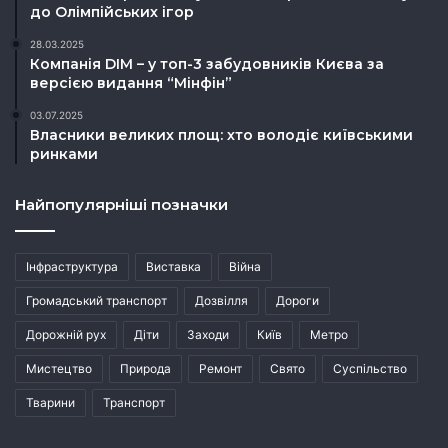
до Олімпійських ігор
28.03.2025
Компанія DIM – у топ-3 забудовників Києва за
версією видання “Мінфін”
03.07.2025
Власники великих площ: хто володіє київськими
ринками
Найпопулярніші позначки
Інфраструктура
Виставка
Війна
Громадський транспорт
Дозвілля
Дороги
Дорожній рух
Діти
Заходи
Київ
Метро
Мистецтво
Природа
Ремонт
Свято
Суспільство
Тварини
Транспорт