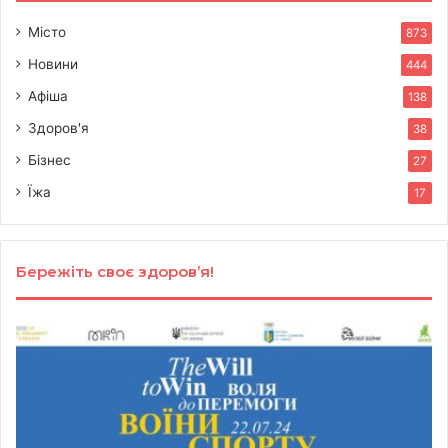
Місто
873
Новини
444
Афіша
138
Здоров'я
38
Бізнес
27
Їжа
17
Бережіть своє здоров’я!