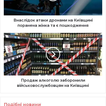
жінка
та
є
пошкодження
Внаслідок атаки дронами на Київщині
поранена жінка та є пошкодження
Продаж
алкоголю
заборонили
військовослужбовцям
на
Київщині
Продаж алкоголю заборонили
військовослужбовцям на Київщині
Подібні новини