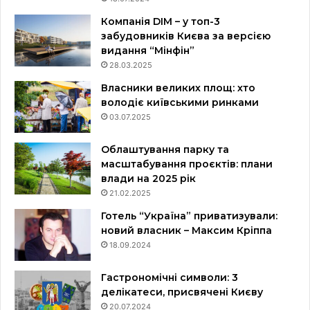
Компанія DIM – у топ-3
забудовників Києва за версією
видання “Мінфін”
28.03.2025
Власники великих площ: хто
володіє київськими ринками
03.07.2025
Облаштування парку та
масштабування проєктів: плани
влади на 2025 рік
21.02.2025
Готель “Україна” приватизували:
новий власник – Максим Кріппа
18.09.2024
Гастрономічні символи: 3
делікатеси, присвячені Києву
20.07.2024