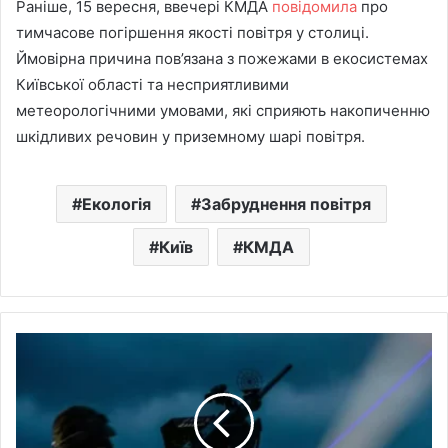
Раніше, 15 вересня, ввечері КМДА
повідомила
про
тимчасове погіршення якості повітря у столиці.
Ймовірна причина пов’язана з пожежами в екосистемах
Київської області та несприятливими
метеорологічними умовами, які сприяють накопиченню
шкідливих речовин у приземному шарі повітря.
Екологія
Забруднення повітря
Київ
КМДА
Внаслідок
атаки
дронами
на
Київщині
поранена