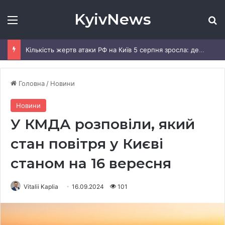
KyivNews
Меню
Ш
Кількість жертв атаки РФ на Київ 5 серпня зросла: деталі
Головна
/
Новини
Новини
У КМДА розповіли, який
стан повітря у Києві
станом на 16 вересня
Vitalii Kaplia
16.09.2024
101