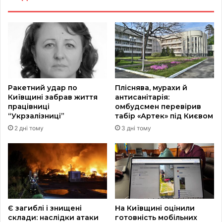
Ракетний удар по
Пліснява, мурахи й
Київщині забрав життя
антисанітарія:
працівниці
омбудсмен перевірив
“Укрзалізниці”
табір «Артек» під Києвом
2 дні тому
3 дні тому
Є загиблі і знищені
На Київщині оцінили
склади: наслідки атаки
готовність мобільних