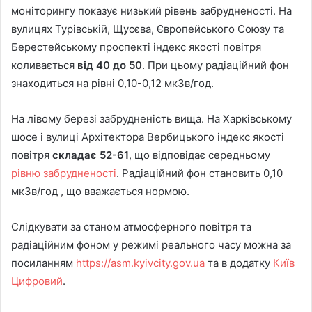
моніторингу показує низький рівень забрудненості. На
вулицях Турівській, Щусєва, Європейського Союзу та
Берестейському проспекті індекс якості повітря
коливається
від 40 до 50
. При цьому радіаційний фон
знаходиться на рівні 0,10-0,12 мкЗв/год.
На лівому березі забрудненість вища. На Харківському
шосе і вулиці Архітектора Вербицького індекс якості
повітря
складає 52-61
, що відповідає середньому
рівню забрудненості
. Радіаційний фон становить 0,10
мкЗв/год , що вважається нормою.
Слідкувати за станом атмосферного повітря та
радіаційним фоном у режимі реального часу можна за
посиланням
https://asm.kyivcity.gov.ua
та в додатку
Київ
Цифровий
.