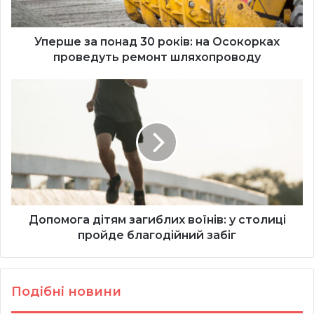
проведуть
ремонт
шляхопроводу
Уперше за понад 30 років: на Осокорках
проведуть ремонт шляхопроводу
Допомога
дітям
загиблих
воїнів:
у
столиці
пройде
благодійний
забіг
Допомога дітям загиблих воїнів: у столиці
пройде благодійний забіг
Подібні новини