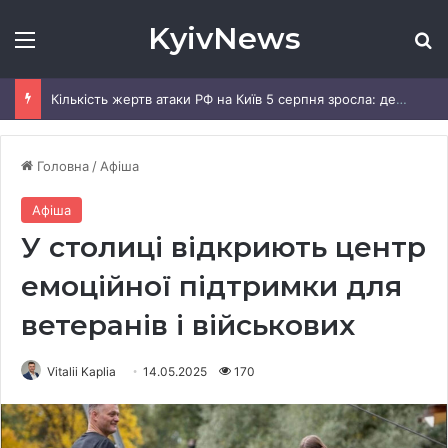
KyivNews
Меню
Ш
Кількість жертв атаки РФ на Київ 5 серпня зросла: деталі
Головна
/
Афіша
Афіша
У столиці відкриють центр
емоційної підтримки для
ветеранів і військових
Vitalii Kaplia
14.05.2025
170