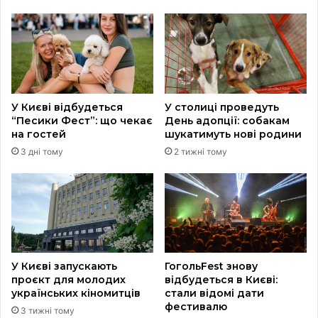
У Києві відбудеться
У столиці проведуть
“Песики Фест”: що чекає
День адопції: собакам
на гостей
шукатимуть нові родини
3 дні тому
2 тижні тому
У Києві запускають
ГогольFest знову
проєкт для молодих
відбудеться в Києві:
українських кіномитців
стали відомі дати
фестивалю
3 тижні тому