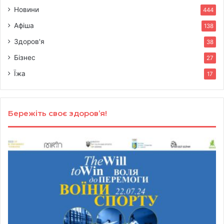
Новини
444
Афіша
138
Здоров'я
38
Бізнес
27
Їжа
17
Бережіть своє здоров’я!