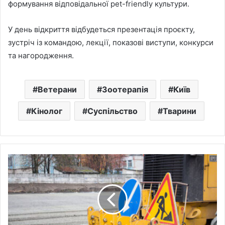
формування відповідальної pet-friendly культури.
У день відкриття відбудеться презентація проєкту,
зустріч із командою, лекції, показові виступи, конкурси
та нагородження.
Ветерани
Зоотерапія
Київ
Кінолог
Суспільство
Тварини
Уперше
за
понад
30
років:
на
Осокорках