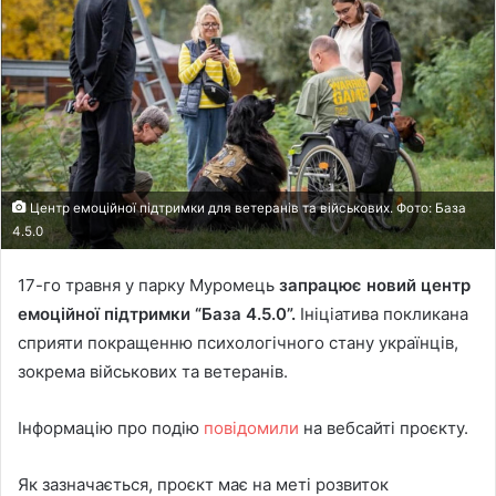
Центр емоційної підтримки для ветеранів та військових. Фото: База
4.5.0
17-го травня у парку Муромець
запрацює новий центр
емоційної підтримки “База 4.5.0”.
Ініціатива покликана
сприяти покращенню психологічного стану українців,
зокрема військових та ветеранів.
Інформацію про подію
повідомили
на вебсайті проєкту.
Як зазначається, проєкт має на меті розвиток