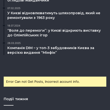
оглядові майданчики
07.02.2025
У Києві відновлюватимуть шляхопровід, який не
ремонтували з 1963 року
18.07.2024
“Воля до перемоги”: у Києві відкриють виставку
до Олімпійських ігор
28.03.2025
Компанія DIM – у топ-3 забудовників Києва за
версією видання “Мінфін”
Error Can not Get Posts, Incorrect account info.
Події тижня