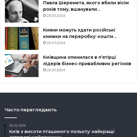
Павла Шеремета, якого вбили вісім
років тому, вшанували…
20.07.2024
Кияни можуть здати російські
книжки на переробку: кошти…
20.07.2024
Київщина опинилася в пʼятірці
лідерів бізнес-привабливих регіонів
20.07.2024
Часто переглядають
25.02.2025
Київ з висоти пташиного польоту: найкращі