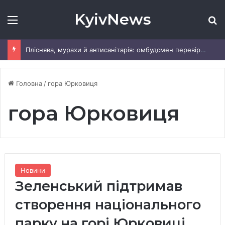
KyivNews
Меню
Ш
Пліснява, мурахи й антисанітарія: омбудсмен перевірив табір «Артек» під Києвом
Головна
/
гора Юрковиця
гора Юрковиця
Новини
Зеленський підтримав
створення національного
парку на горі Юрковиці