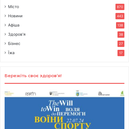
Місто
870
Новини
443
Афіша
138
Здоров'я
38
Бізнес
27
Їжа
17
Бережіть своє здоров’я!