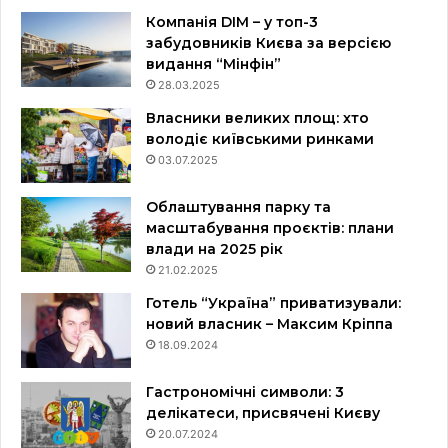
Компанія DIM – у топ-3
забудовників Києва за версією
видання “Мінфін”
28.03.2025
Власники великих площ: хто
володіє київськими ринками
03.07.2025
Облаштування парку та
масштабування проєктів: плани
влади на 2025 рік
21.02.2025
Готель “Україна” приватизували:
новий власник – Максим Кріппа
18.09.2024
Гастрономічні символи: 3
делікатеси, присвячені Києву
20.07.2024