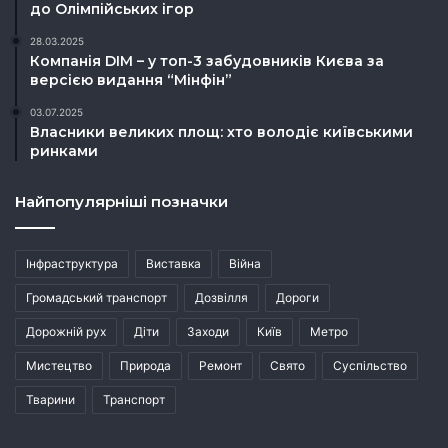
до Олімпійських ігор
28.03.2025
Компанія DIM – у топ-3 забудовників Києва за
версією видання “Мінфін”
03.07.2025
Власники великих площ: хто володіє київськими
ринками
Найпопулярніші позначки
Інфраструктура
Виставка
Війна
Громадський транспорт
Дозвілля
Дороги
Дорожній рух
Діти
Заходи
Київ
Метро
Мистецтво
Природа
Ремонт
Свято
Суспільство
Тварини
Транспорт