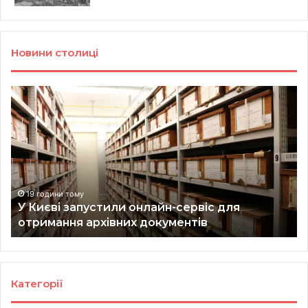
Новини столиці
У
Ве
Києві
з
запустили
Ки
онлайн-
мо
сервіс
от
для
ко
отримання
за
архівних
ві
19 години тому
н
У Києві запустили онлайн-сервіс для
документів
як
отримання архівних документів
це
пр
Категорії