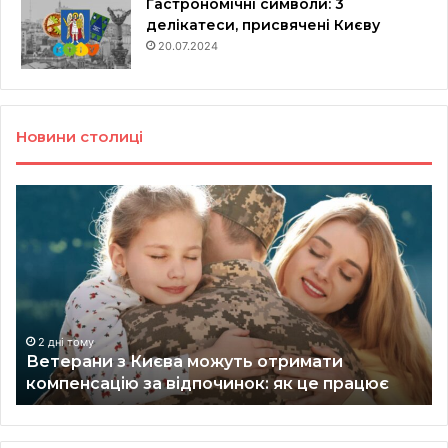
Гастрономічні символи: 3
делікатеси, присвячені Києву
20.07.2024
Новини столиці
Ветерани
Щ
з
бу
Києва
у
можуть
це
отримати
Ки
компенсацію
го
за
ЖК
відпочинок:
які
2 дні тому
Ветерани з Києва можуть отримати
як
зд
компенсацію за відпочинок: як це працює
це
до
працює
20
ро