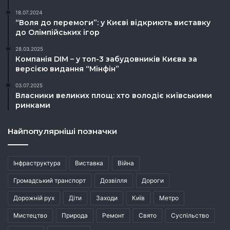
18.07.2024
“Воля до перемоги”: у Києві відкриють виставку
до Олімпійських ігор
28.03.2025
Компанія DIM – у топ-3 забудовників Києва за
версією видання “Мінфін”
03.07.2025
Власники великих площ: хто володіє київськими
ринками
Найпопулярніші позначки
Інфраструктура
Виставка
Війна
Громадський транспорт
Дозвілля
Дороги
Дорожній рух
Діти
Заходи
Київ
Метро
Мистецтво
Природа
Ремонт
Свято
Суспільство