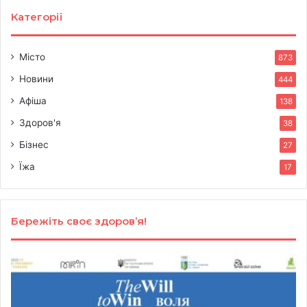
Категорії
Місто
873
Новини
444
Афіша
138
Здоров'я
38
Бізнес
27
Їжа
17
Бережіть своє здоров’я!