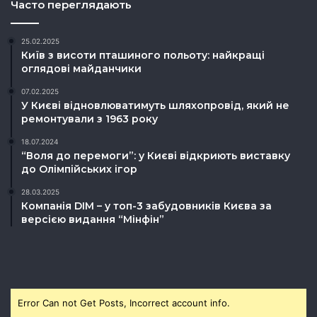
Часто переглядають
25.02.2025
Київ з висоти пташиного польоту: найкращі
оглядові майданчики
07.02.2025
У Києві відновлюватимуть шляхопровід, який не
ремонтували з 1963 року
18.07.2024
“Воля до перемоги”: у Києві відкриють виставку
до Олімпійських ігор
28.03.2025
Компанія DIM – у топ-3 забудовників Києва за
версією видання “Мінфін”
Error Can not Get Posts, Incorrect account info.