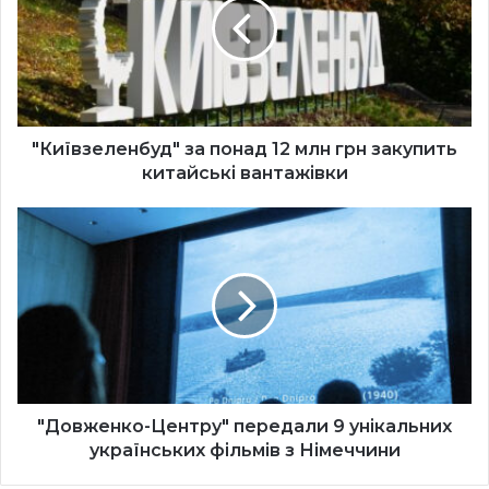
12
млн
грн
закупить
китайські
вантажівки
"Київзеленбуд" за понад 12 млн грн закупить
китайські вантажівки
"Довженко-
Центру"
передали
9
унікальних
українських
фільмів
з
Німеччини
"Довженко-Центру" передали 9 унікальних
українських фільмів з Німеччини