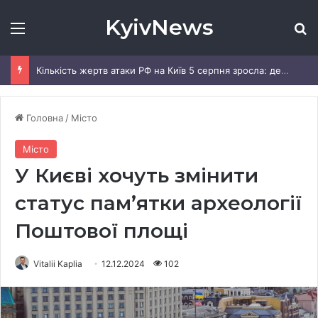
KyivNews
Меню
Ш
Кількість жертв атаки РФ на Київ 5 серпня зросла: деталі
Головна
/
Місто
Місто
У Києві хочуть змінити
статус пам’ятки археології
Поштової площі
Vitalii Kaplia
12.12.2024
102