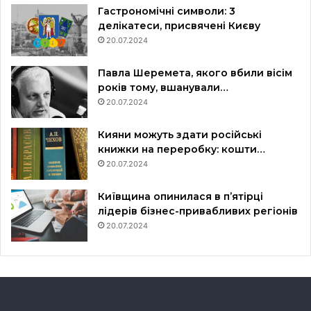
Гастрономічні символи: 3
делікатеси, присвячені Києву
20.07.2024
Павла Шеремета, якого вбили вісім
років тому, вшанували…
20.07.2024
Кияни можуть здати російські
книжки на переробку: кошти…
20.07.2024
Київщина опинилася в пʼятірці
лідерів бізнес-привабливих регіонів
20.07.2024