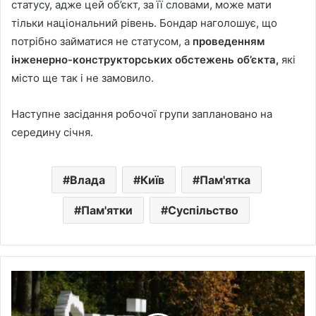
статусу, адже цей об’єкт, за її словами, може мати
тільки національний рівень. Бондар наголошує, що
потрібно займатися не статусом, а
проведенням
інженерно-конструкторських обстежень об’єкта,
які
місто ще так і не замовило.
Наступне засідання робочої групи заплановано на
середину січня.
Влада
Київ
Пам'ятка
Пам'ятки
Суспільство
"Київзеленбуд"
за
понад