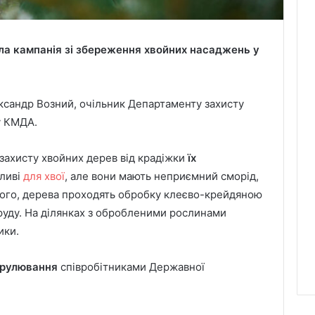
ла кампанія зі збереження хвойних насаджень у
сандр Возний, очільник Департаменту захисту
ту КМДА.
 захисту хвойних дерев від крадіжки
їх
дливі
для хвої
, але вони мають неприємний сморід,
того, дерева проходять обробку клеєво-крейдяною
руду. На ділянках з обробленими рослинами
ики.
трулювання
співробітниками Державної