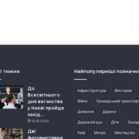
ї тижня
Найпопулярніші позначк
До
Інфраструктура
Виставка
Всесвітнього
дня веганства
Війна
Громадський транспор
у Києві пройде
Дозвілля
Дороги
захід…
15.10.2025
Дорожній рух
Діти
Заход
Дві
Київ
Метро
Мистецтво
фотовиставки