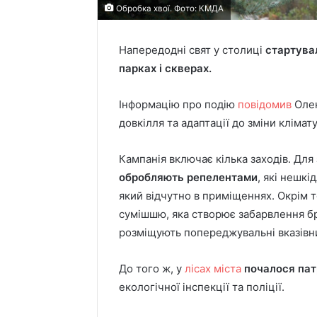
Обробка хвої. Фото: КМДА
Напередодні свят у столиці
стартува
парках і скверах.
Інформацію про подію
повідомив
Олек
довкілля та адаптації до зміни кліма
Кампанія включає кілька заходів. Для
обробляють репелентами
, які нешкі
який відчутно в приміщеннях. Окрім 
сумішшю, яка створює забарвлення б
розміщують попереджувальні вказівн
До того ж, у
лісах міста
почалося па
екологічної інспекції та поліції.