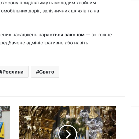
 охорону приділятимуть молодим хвойним
томобільних доріг, залізничних шляхів та на
Кількість
елених насаджень
карається законом
— за кожне
жертв
редбачене адміністративне або навіть
атаки
РФ
на
Київ
й удар по
2 дні тому
5
Рослини
Свято
і забрав життя
Кількість жертв атаки
серпня
иці
РФ на Київ 5 серпня
зросла:
зниці”
зросла: деталі
деталі
У
Софійському
соборі
облаштували
ялинку