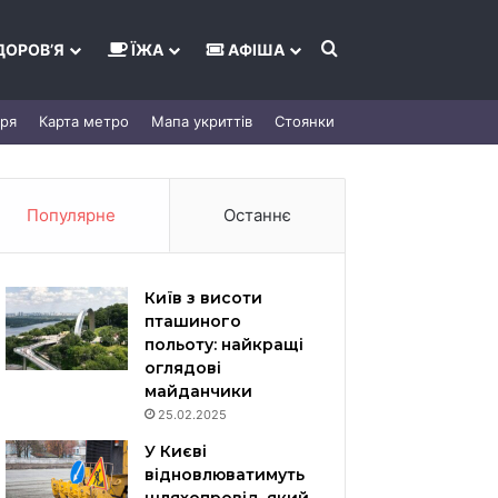
Шукати
ДОРОВ’Я
ЇЖА
АФІША
тря
Карта метро
Мапа укриттів
Стоянки
Популярне
Останнє
Київ з висоти
пташиного
польоту: найкращі
оглядові
майданчики
25.02.2025
У Києві
відновлюватимуть