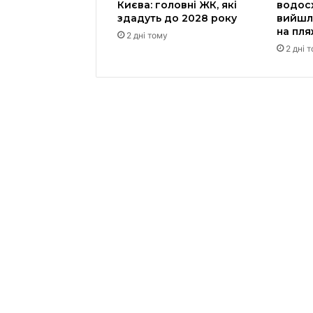
Києва: головні ЖК, які
водос
здадуть до 2028 року
вийшл
на пл
2 дні тому
2 дні 