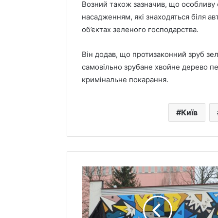
Возний також зазначив, що особливу
насадженням, які знаходяться біля ав
об’єктах зеленого господарства.
На
Ракетний
Він додав, що протизаконний зруб з
Київському
удар
самовільно зрубане хвойне дерево пе
водосховищі
по
кримінальне покарання.
олені
Київщині
вийшли
забрав
2 дні тому
2 дні тому
до
життя
На Київському
Ракетни
людей
працівниці
Київ
рі
водосховищі олені
Київщин
прямо
“Укрзалізниці”
 які
вийшли до людей
працівн
на
оку
прямо на пляж
“Укрзалі
пляж
"Україна
в
моїх
думках":
у