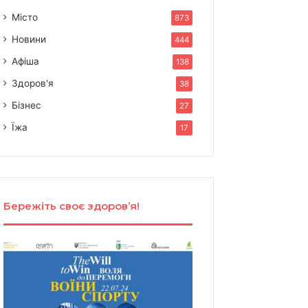
Місто
873
Новини
444
Афіша
138
Здоров'я
38
Бізнес
27
Їжа
17
Бережіть своє здоров’я!