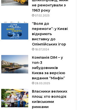
шляхопровід, який
не ремонтували з
1963 року
07.02.2025
“Воля до
перемоги”: у Києві
відкриють
виставку до
Олімпійських ігор
18.07.2024
Компанія DIM – у
топ-3
забудовників
Києва за версією
видання “Мінфін”
28.03.2025
Власники великих
площ: хто володіє
київськими
ринками