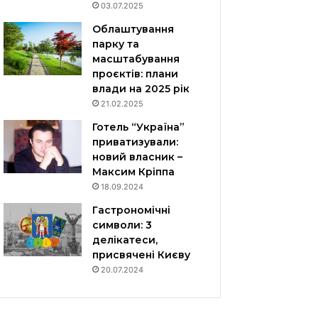
03.07.2025
Облаштування
парку та
масштабування
проєктів: плани
влади на 2025 рік
21.02.2025
Готель “Україна”
приватизували:
новий власник –
Максим Кріппа
18.09.2024
Гастрономічні
символи: 3
делікатеси,
присвячені Києву
20.07.2024