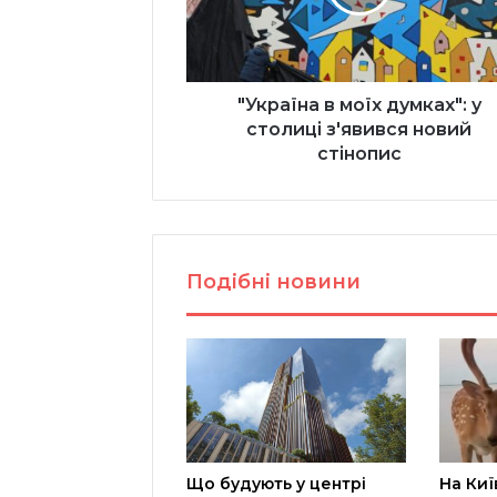
столиці
з'явився
новий
стінопис
"Україна в моїх думках": у
столиці з'явився новий
стінопис
Подібні новини
Що будують у центрі
На Киї