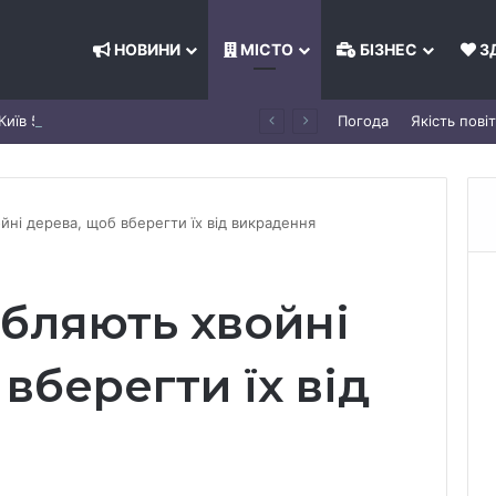
НОВИНИ
МІСТО
БІЗНЕС
З
Київ 5 серпня зросла: деталі
Погода
Якість пові
йні дерева, щоб вберегти їх від викрадення
обляють хвойні
вберегти їх від