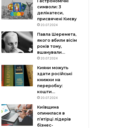
Гастрономічні
символи: 3
делікатеси,
присвячені Києву
20.07.2024
Павла Шеремета,
якого вбили вісім
років тому,
вшанували…
20.07.2024
Кияни можуть
здати російські
книжки на
переробку:
кошти…
20.07.2024
Київщина
опинилася в
пʼятірці лідерів
бізнес-