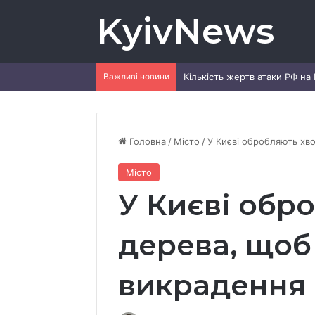
KyivNews
Важливі новини
Кількість жертв атаки РФ на 
Головна
/
Місто
/
У Києві обробляють хво
Місто
У Києві обр
дерева, щоб 
викрадення