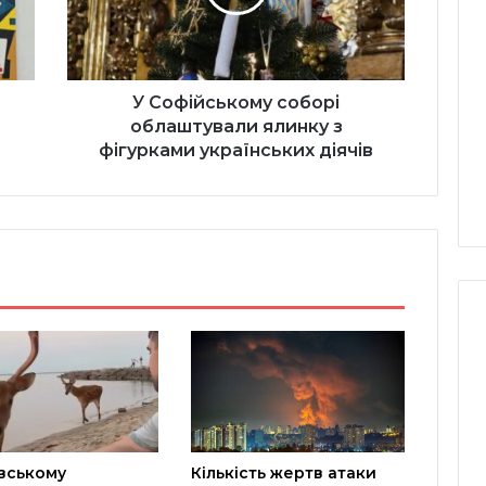
з
фігурками
українських
діячів
У Софійському соборі
облаштували ялинку з
фігурками українських діячів
вському
Кількість жертв атаки