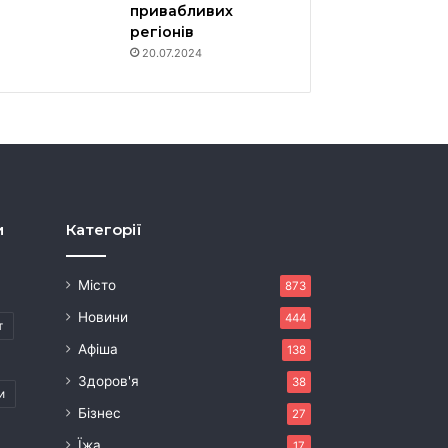
привабливих
регіонів
20.07.2024
и
Категорії
Місто
873
Новини
444
т
Афіша
138
Здоров'я
38
и
Бізнес
27
Їжа
17