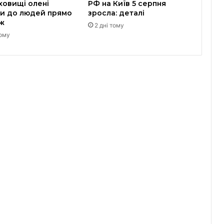
ховищі олені
РФ на Київ 5 серпня
и до людей прямо
зросла: деталі
яж
2 дні тому
тому