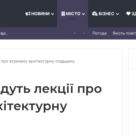
НОВИНИ
МІСТО
БІЗНЕС
З
Пліснява, мурахи й антисанітарія: омбудсмен перевірив табір «Артек» під Києвом
Погода
Якість пові
ї про втрачену архітектурну спадщину
дуть лекції про
хітектурну