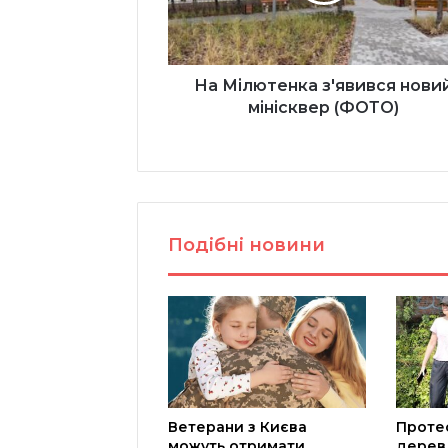
На Мілютенка з'явився нови
мінісквер (ФОТО)
Подібні новини
Ветерани з Києва
Проте
можуть отримати
дерев