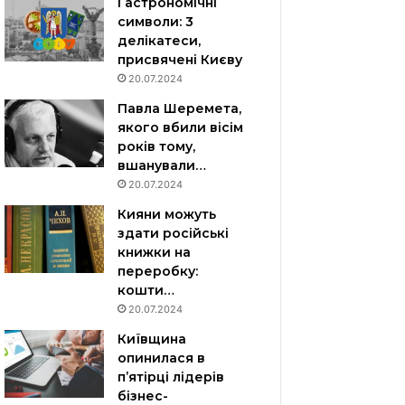
Гастрономічні
символи: 3
делікатеси,
присвячені Києву
20.07.2024
Павла Шеремета,
якого вбили вісім
років тому,
вшанували…
20.07.2024
Кияни можуть
здати російські
книжки на
переробку:
кошти…
20.07.2024
Київщина
опинилася в
пʼятірці лідерів
бізнес-