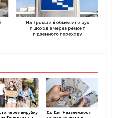
ремонт
підземного
переходу
й
На Троєщині обмежили рух
пішоходів через ремонт
підземного переходу
сти через вирубку
До Дня Незалежності
 на Теремках: що
киянам виплатять