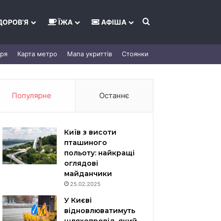
Шукати
ДОРОВ’Я
ЇЖА
АФІША
тря
Карта метро
Мапа укриттів
Стоянки
Популярне
Останнє
Київ з висоти
пташиного
польоту: найкращі
оглядові
майданчики
25.02.2025
У Києві
відновлюватимуть