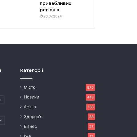
привабливих
регіонів
20.07.2024
и
Категорії
Місто
870
Новини
443
т
Афіша
138
Здоров'я
38
и
Бізнес
27
Їжа
17