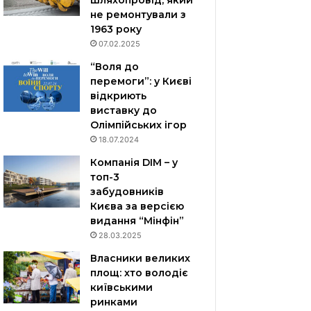
шляхопровід, який
не ремонтували з
1963 року
07.02.2025
“Воля до
перемоги”: у Києві
відкриють
виставку до
Олімпійських ігор
18.07.2024
Компанія DIM – у
топ-3
забудовників
Києва за версією
видання “Мінфін”
28.03.2025
Власники великих
площ: хто володіє
київськими
ринками