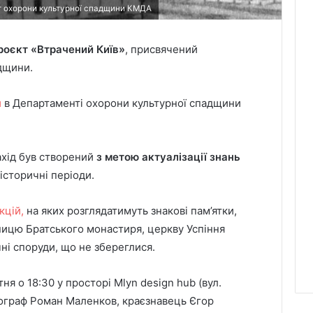
нт охорони культурної спадщини КМДА
роєкт «Втрачений Київ»
, присвячений
дщини.
и
в Департаменті охорони культурної спадщини
захід був створений
з метою актуалізації знань
і історичні періоди.
кцій,
на яких розглядатимуть знакові пам’ятки,
ницю Братського монастиря, церкву Успіння
ні споруди, що не збереглися.
я о 18:30 у просторі Mlyn design hub (вул.
еограф Роман Маленков, краєзнавець Єгор