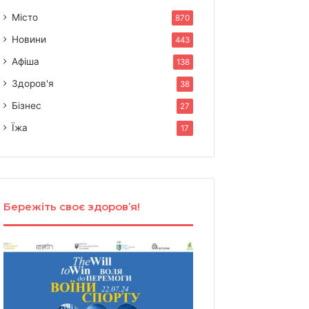
Місто
870
Новини
443
Афіша
138
Здоров'я
38
Бізнес
27
Їжа
17
Бережіть своє здоров’я!