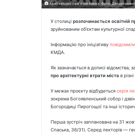
Архітектурні пам'ятки Києва. Фото: Департаме
У столиці
розпочинається освітній п
зруйнованим об’єктам культурної спа
Інформацію про ініціативу
повідомил
КМДА.
Як зазначається в дописі відомства, 
про архітектурні втрати міста
в різн
У межах проєкту відбудеться
серія ле
зокрема Богоявленський собор і дзві
Богородиці Пирогощої та інші історич
Перша зустріч запланована на 31 жовтн
Спаська, 36/31). Серед лекторів — г