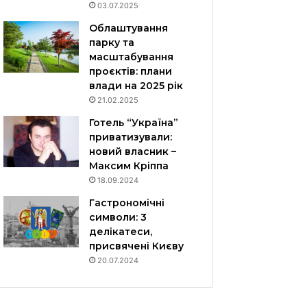
03.07.2025
Облаштування
парку та
масштабування
проєктів: плани
влади на 2025 рік
21.02.2025
Готель “Україна”
приватизували:
новий власник –
Максим Кріппа
18.09.2024
Гастрономічні
символи: 3
делікатеси,
присвячені Києву
20.07.2024