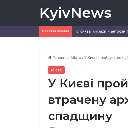
KyivNews
Важливі новини
Головна
/
Місто
/
У Києві пройдуть лекці
Місто
У Києві прой
втрачену ар
спадщину