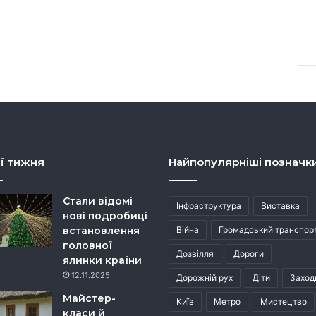
ї тижня
Найпопулярніші позначк
Стали відомі
Інфраструктура
Виставка
нові подробиці
встановлення
Війна
Громадський транспор
головної
Дозвілля
Дороги
ялинки країни
12.11.2025
Дорожній рух
Діти
Заход
Майстер-
Київ
Метро
Мистецтво
класи й