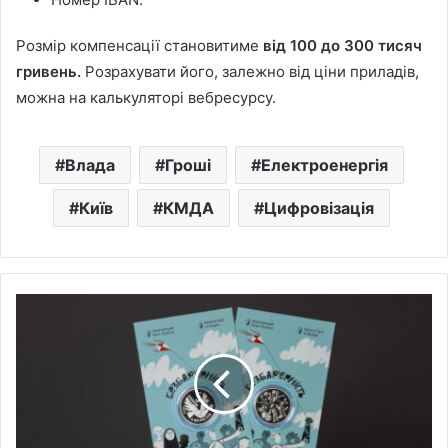
Розмір компенсації становитиме
від 100 до 300 тисяч
гривень.
Розрахувати його, залежно від ціни приладів,
можна на калькуляторі вебресурсу.
Влада
Гроші
Електроенергія
Київ
КМДА
Цифровізація
Нацбанк
випустив
нову
пам'ятну
монету,
присвячену
безбар'єрності