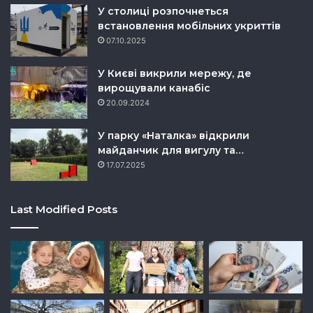
У столиці розпочнеться
встановлення мобільних укриттів
07.10.2025
У Києві викрили мережу, де
вирощували канабіс
20.09.2024
У парку «Наталка» відкрили
майданчик для вигулу та…
17.07.2025
Last Modified Posts