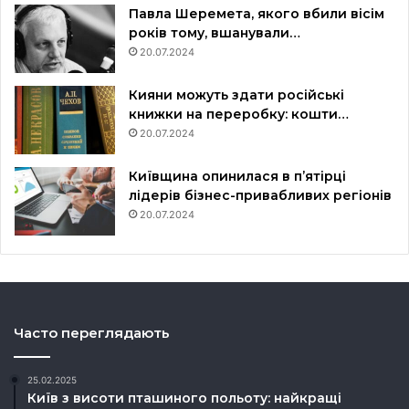
Павла Шеремета, якого вбили вісім
років тому, вшанували…
20.07.2024
Кияни можуть здати російські
книжки на переробку: кошти…
20.07.2024
Київщина опинилася в пʼятірці
лідерів бізнес-привабливих регіонів
20.07.2024
Часто переглядають
25.02.2025
Київ з висоти пташиного польоту: найкращі