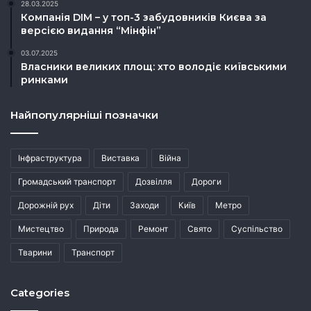
28.03.2025
Компанія DIM – у топ-3 забудовників Києва за
версією видання “Мінфін”
03.07.2025
Власники великих площ: хто володіє київськими
ринками
Найпопулярніші позначки
Інфраструктура
Виставка
Війна
Громадський транспорт
Дозвілля
Дороги
Дорожній рух
Діти
Заходи
Київ
Метро
Мистецтво
Природа
Ремонт
Свято
Суспільство
Тварини
Транспорт
Categories