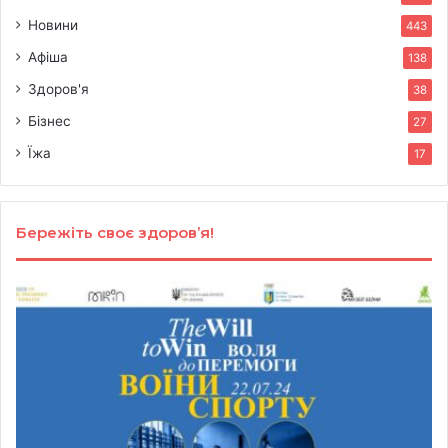
Новини
443
Афіша
138
Здоров'я
38
Бізнес
27
Їжа
17
Бережіть своє здоров’я!