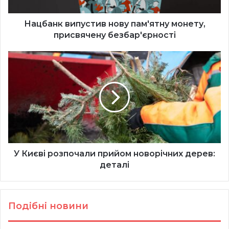
Нацбанк випустив нову пам'ятну монету,
присвячену безбар'єрності
У
Києві
розпочали
прийом
новорічних
дерев:
деталі
У Києві розпочали прийом новорічних дерев:
деталі
Подібні новини