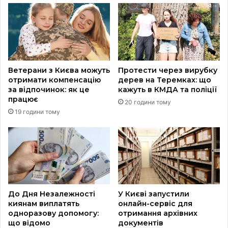
Ветерани з Києва можуть
Протести через вирубку
отримати компенсацію
дерев на Теремках: що
за відпочинок: як це
кажуть в КМДА та поліції
працює
20 години тому
19 години тому
До Дня Незалежності
У Києві запустили
киянам виплатять
онлайн-сервіс для
одноразову допомогу:
отримання архівних
що відомо
документів