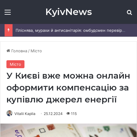
KyivNews
Меню
Ш
Пліснява, мурахи й антисанітарія: омбудсмен перевірив табір «Артек» під Києвом
Головна
/
Місто
Місто
У Києві вже можна онлайн
оформити компенсацію за
купівлю джерел енергії
Vitalii Kaplia
25.12.2024
115