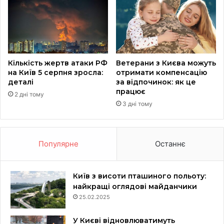
Кількість жертв атаки РФ
Ветерани з Києва можуть
на Київ 5 серпня зросла:
отримати компенсацію
деталі
за відпочинок: як це
працює
2 дні тому
3 дні тому
Популярне
Останнє
Київ з висоти пташиного польоту:
найкращі оглядові майданчики
25.02.2025
У Києві відновлюватимуть