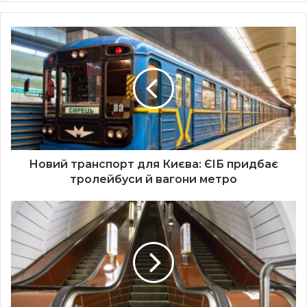
Новий
транспорт
для
Києва:
ЄІБ
придбає
тролейбуси
й
вагони
метро
Новий транспорт для Києва: ЄІБ придбає
тролейбуси й вагони метро
У
Києві
госпіталізували
хлопця,
який
розважався
на