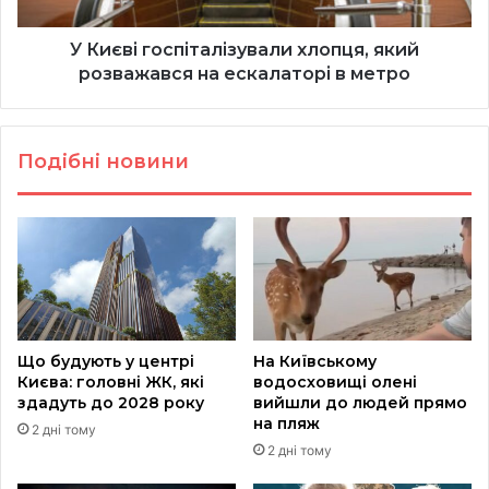
ескалаторі
в
метро
У Києві госпіталізували хлопця, який
розважався на ескалаторі в метро
Подібні новини
Що будують у центрі
На Київському
Києва: головні ЖК, які
водосховищі олені
здадуть до 2028 року
вийшли до людей прямо
на пляж
2 дні тому
2 дні тому