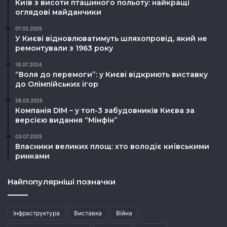
Київ з висоти пташиного польоту: найкращі
оглядові майданчики
07.02.2025
У Києві відновлюватимуть шляхопровід, який не
ремонтували з 1963 року
18.07.2024
“Воля до перемоги”: у Києві відкриють виставку
до Олімпійських ігор
28.03.2025
Компанія DIM – у топ-3 забудовників Києва за
версією видання “Мінфін”
03.07.2025
Власники великих площ: хто володіє київськими
ринками
Найпопулярніші позначки
Інфраструктура
Виставка
Війна