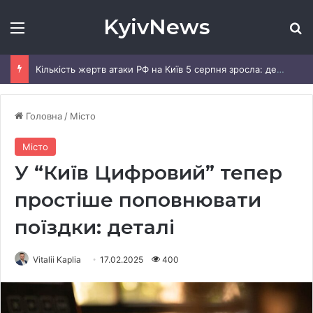
KyivNews
Меню
Ш
Кількість жертв атаки РФ на Київ 5 серпня зросла: деталі
Головна
/
Місто
Місто
У “Київ Цифровий” тепер
простіше поповнювати
поїздки: деталі
Vitalii Kaplia
17.02.2025
400