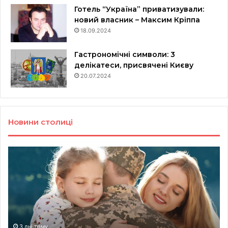
Готель “Україна” приватизували:
новий власник – Максим Кріппа
18.09.2024
Гастрономічні символи: 3
делікатеси, присвячені Києву
20.07.2024
Новини столиці
Ветерани
Щ
з
бу
Києва
у
можуть
це
отримати
Ки
компенсацію
го
за
ЖК
відпочинок:
які
3 дні тому