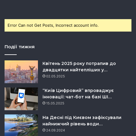
Error Can not Get Posts, Incorrect account info.
Події тижня
Квітень 2025 року потрапив до
двадцятки найтепліших у…
02.05.2025
“Київ Цифровий” впроваджує
інновації: чат-бот на базі ШІ…
15.05.2025
На Десні під Києвом зафіксували
найнижчий рівень води…
24.09.2024