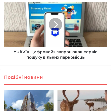
У
«Київ
Цифровий»
запрацював
сервіс
пошуку
вільних
паркомісць
У «Київ Цифровий» запрацював сервіс
пошуку вільних паркомісць
Подібні новини