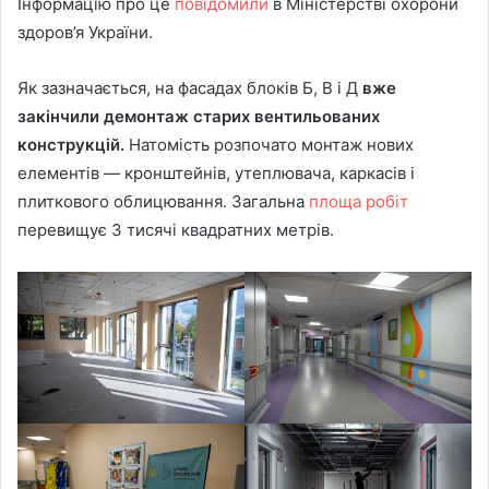
Інформацію про це
повідомили
в Міністерстві охорони
здоров’я України.
Як зазначається, на фасадах блоків Б, В і Д
вже
закінчили демонтаж старих вентильованих
конструкцій.
Натомість розпочато монтаж нових
елементів — кронштейнів, утеплювача, каркасів і
плиткового облицювання. Загальна
площа робіт
перевищує 3 тисячі квадратних метрів.