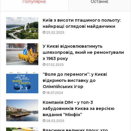
Популярне
Останнє
Київ з висоти пташиного польоту:
найкращі оглядові майданчики
25.02.2025
У Києві відновлюватимуть
шляхопровід, який не ремонтували
з 1963 року
07.02.2025
“Воля до перемоги”: у Києві
відкриють виставку до
Олімпійських ігор
18.07.2024
Компанія DIM – у топ-3
забудовників Києва за версією
видання “Мінфін”
28.03.2025
Власники великих площ: хто