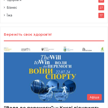
Бізнес
27
Їжа
17
Бережіть своє здоров’я!
Афіша
“Воля до перемоги”: у Києві відкриють