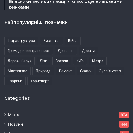
Власники великих площ: хто володіє київськими
ринками
Найпопулярніші позначки
Інфраструктура
Виставка
Війна
Громадський транспорт
Дозвілля
Дороги
Дорожній рух
Діти
Заходи
Київ
Метро
Мистецтво
Природа
Ремонт
Свято
Суспільство
Тварини
Транспорт
Categories
Місто
873
Новини
444