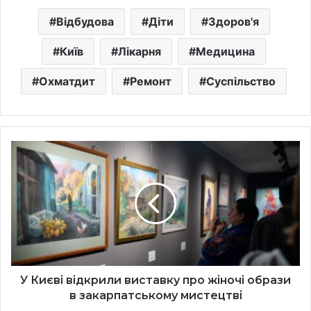
Відбудова
Діти
Здоров'я
Київ
Лікарня
Медицина
Охматдит
Ремонт
Суспільство
У
Києві
відкрили
виставку
про
жіночі
образи
в
закарпатському
мистецтві
У Києві відкрили виставку про жіночі образи
в закарпатському мистецтві