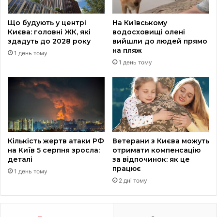
Що будують у центрі
На Київському
Києва: головні ЖК, які
водосховищі олені
здадуть до 2028 року
вийшли до людей прямо
на пляж
1 день тому
1 день тому
Кількість жертв атаки РФ
Ветерани з Києва можуть
на Київ 5 серпня зросла:
отримати компенсацію
деталі
за відпочинок: як це
працює
1 день тому
2 дні тому