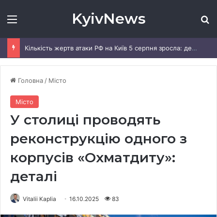
KyivNews
Меню
Ш
Кількість жертв атаки РФ на Київ 5 серпня зросла: деталі
Головна
/
Місто
Місто
У столиці проводять
реконструкцію одного з
корпусів «Охматдиту»:
деталі
Vitalii Kaplia
16.10.2025
83