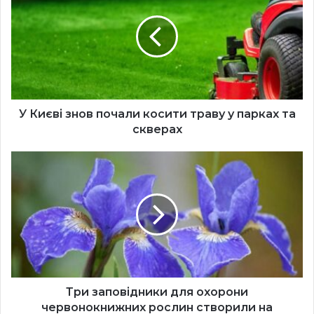
знов
почали
косити
траву
у
парках
та
скверах
У Києві знов почали косити траву у парках та
скверах
Три
заповідники
для
охорони
червонокнижних
рослин
створили
на
Київщині
Три заповідники для охорони
червонокнижних рослин створили на