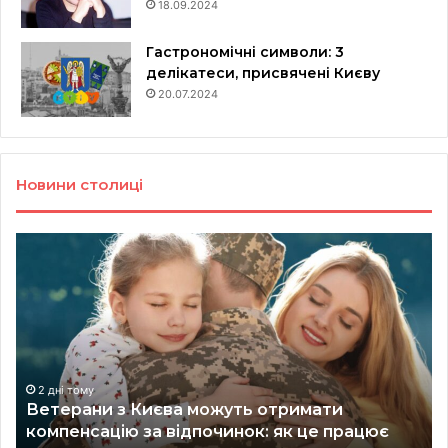
18.09.2024
Гастрономічні символи: 3
делікатеси, присвячені Києву
20.07.2024
Новини столиці
Ветерани
Щ
з
бу
Києва
у
можуть
це
отримати
Ки
компенсацію
го
за
ЖК
відпочинок:
які
2 дні тому
Ветерани з Києва можуть отримати
як
зд
компенсацію за відпочинок: як це працює
це
до