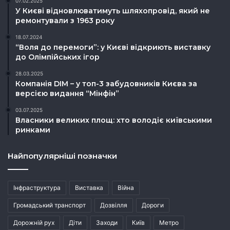
07.02.2025
У Києві відновлюватимуть шляхопровід, який не
ремонтували з 1963 року
18.07.2024
“Воля до перемоги”: у Києві відкриють виставку
до Олімпійських ігор
28.03.2025
Компанія DIM – у топ-3 забудовників Києва за
версією видання “Мінфін”
03.07.2025
Власники великих площ: хто володіє київськими
ринками
Найпопулярніші позначки
Інфраструктура
Виставка
Війна
Громадський транспорт
Дозвілля
Дороги
Дорожній рух
Діти
Заходи
Київ
Метро