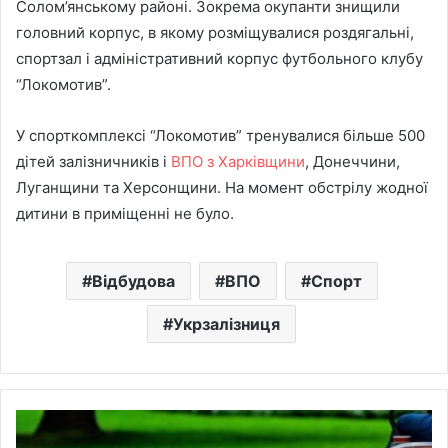
Солом’янському районі. Зокрема окупанти знищили
головний корпус, в якому розміщувалися роздягальні,
спортзал і адміністративний корпус футбольного клубу
“Локомотив”.
У спорткомплексі “Локомотив” тренувалися більше 500
дітей залізничників і
ВПО з Харківщини
, Донеччини,
Луганщини та Херсонщини. На момент обстрілу жодної
дитини в приміщенні не було.
Відбудова
ВПО
Спорт
Укрзалізниця
У
Києві