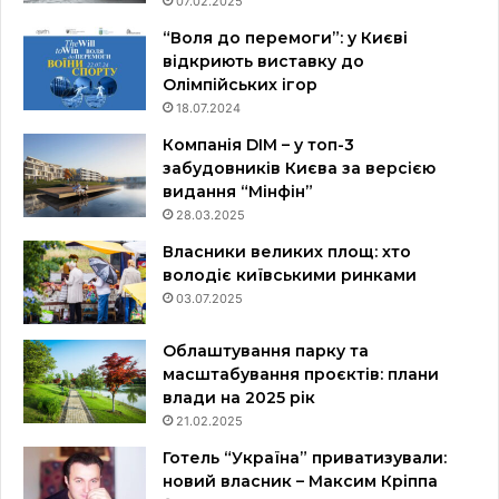
07.02.2025
“Воля до перемоги”: у Києві
відкриють виставку до
Олімпійських ігор
18.07.2024
Компанія DIM – у топ-3
забудовників Києва за версією
видання “Мінфін”
28.03.2025
Власники великих площ: хто
володіє київськими ринками
03.07.2025
Облаштування парку та
масштабування проєктів: плани
влади на 2025 рік
21.02.2025
Готель “Україна” приватизували:
новий власник – Максим Кріппа