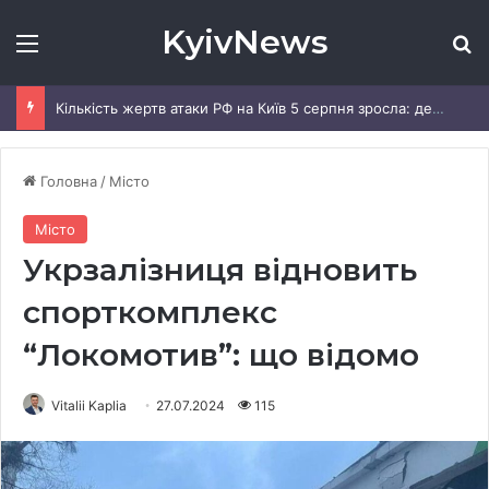
KyivNews
Меню
Ш
Кількість жертв атаки РФ на Київ 5 серпня зросла: деталі
Головна
/
Місто
Місто
Укрзалізниця відновить
спорткомплекс
“Локомотив”: що відомо
Vitalii Kaplia
27.07.2024
115