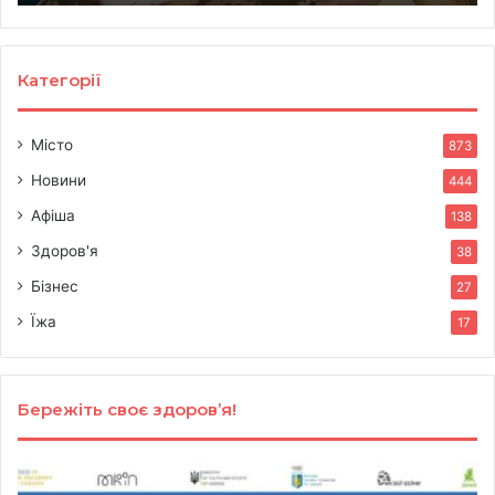
працює
20
ро
Категорії
Місто
873
Новини
444
Афіша
138
Здоров'я
38
Бізнес
27
Їжа
17
Бережіть своє здоров’я!