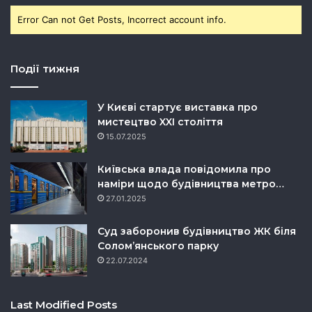
Error Can not Get Posts, Incorrect account info.
Події тижня
У Києві стартує виставка про
мистецтво XXI століття
15.07.2025
Київська влада повідомила про
наміри щодо будівництва метро…
27.01.2025
Суд заборонив будівництво ЖК біля
Солом’янського парку
22.07.2024
Last Modified Posts