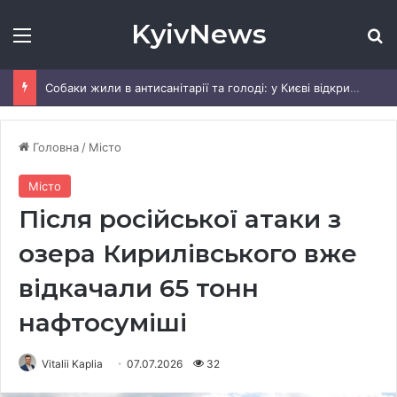
KyivNews
Меню
Ш
Собаки жили в антисанітарії та голоді: у Києві відкрили справу (ФОТО)
Головна
/
Місто
Місто
Після російської атаки з
озера Кирилівського вже
відкачали 65 тонн
нафтосуміші
Vitalii Kaplia
07.07.2026
32