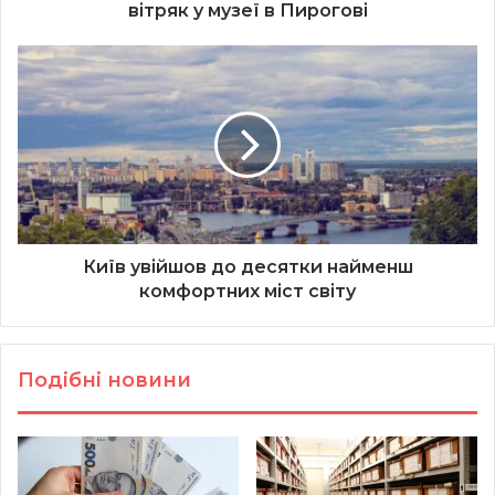
вітряк у музеї в Пирогові
Київ
увійшов
до
десятки
найменш
комфортних
міст
світу
Київ увійшов до десятки найменш
комфортних міст світу
Подібні новини