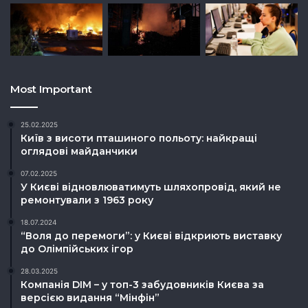
Most Important
25.02.2025
Київ з висоти пташиного польоту: найкращі
оглядові майданчики
07.02.2025
У Києві відновлюватимуть шляхопровід, який не
ремонтували з 1963 року
18.07.2024
“Воля до перемоги”: у Києві відкриють виставку
до Олімпійських ігор
28.03.2025
Компанія DIM – у топ-3 забудовників Києва за
версією видання “Мінфін”