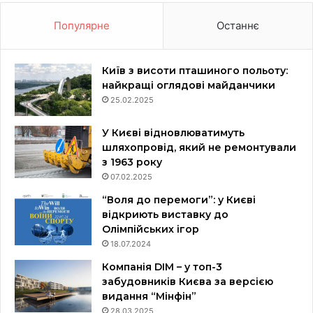
Популярне
Останнє
Київ з висоти пташиного польоту:
найкращі оглядові майданчики
25.02.2025
У Києві відновлюватимуть
шляхопровід, який не ремонтували
з 1963 року
07.02.2025
“Воля до перемоги”: у Києві
відкриють виставку до
Олімпійських ігор
18.07.2024
Компанія DIM – у топ-3
забудовників Києва за версією
видання “Мінфін”
28.03.2025