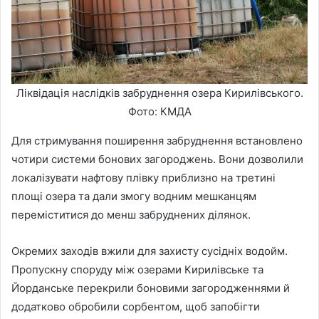
Ліквідація наслідків забруднення озера Кирилівського.
Фото: КМДА
Для стримування поширення забруднення встановлено
чотири системи бонових загороджень. Вони дозволили
локалізувати нафтову плівку приблизно на третині
площі озера та дали змогу водним мешканцям
переміститися до менш забруднених ділянок.
Окремих заходів вжили для захисту сусідніх водойм.
Пропускну споруду між озерами Кирилівське та
Йорданське перекрили боновими загородженнями й
додатково обробили сорбентом, щоб запобігти