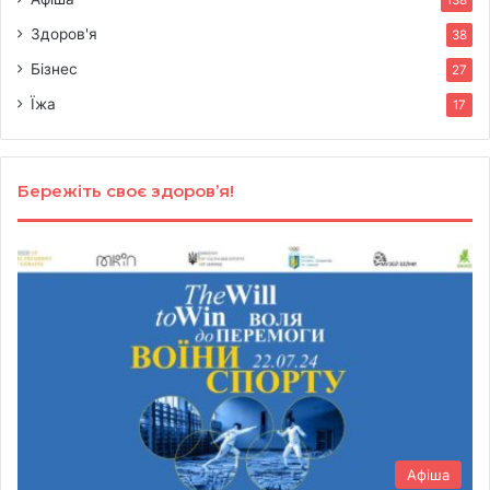
Здоров'я
38
Бізнес
27
Їжа
17
Бережіть своє здоров’я!
Афіша