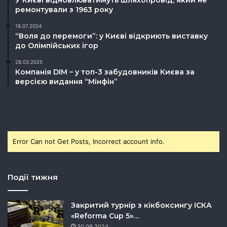
У Києві відновлюватимуть шляхопровід, який не
ремонтували з 1963 року
18.07.2024
“Воля до перемоги”: у Києві відкриють виставку
до Олімпійських ігор
28.03.2025
Компанія DIM – у топ-3 забудовників Києва за
версією видання “Мінфін”
Error Can not Get Posts, Incorrect account info.
Події тижня
Закритий турнір з кікбоксингу ІСКА
«Reforma Cup 5»…
30.09.2024