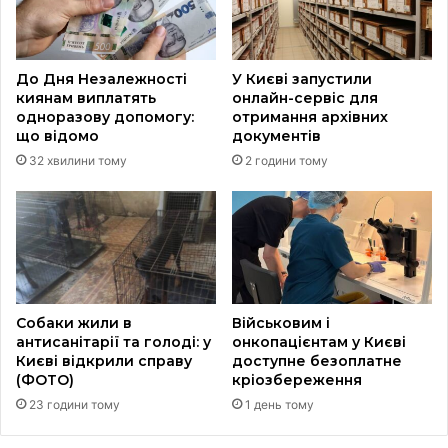
До Дня Незалежності
У Києві запустили
киянам виплатять
онлайн-сервіс для
одноразову допомогу:
отримання архівних
що відомо
документів
32 хвилини тому
2 години тому
Собаки жили в
Військовим і
антисанітарії та голоді: у
онкопацієнтам у Києві
Києві відкрили справу
доступне безоплатне
(ФОТО)
кріозбереження
23 години тому
1 день тому