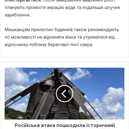
планують провести аерацію води та подальше штучне
зариблення.
Мешканцям прилеглих будинків також рекомендують
по можливості не відчиняти вікна та утриматися від
відпочинку поблизу берегової лінії озера.
Російська
атака
пошкодила
історичний
вітряк
у
музеї
в
Пирогові
Російська атака пошкодила історичний