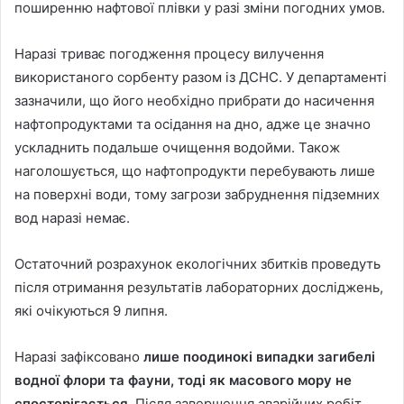
поширенню нафтової плівки у разі зміни погодних умов.
Наразі триває погодження процесу вилучення
використаного сорбенту разом із ДСНС. У департаменті
зазначили, що його необхідно прибрати до насичення
нафтопродуктами та осідання на дно, адже це значно
ускладнить подальше очищення водойми. Також
наголошується, що нафтопродукти перебувають лише
на поверхні води, тому загрози забруднення підземних
вод наразі немає.
Остаточний розрахунок екологічних збитків проведуть
після отримання результатів лабораторних досліджень,
які очікуються 9 липня.
Наразі зафіксовано
лише поодинокі випадки загибелі
водної флори та фауни, тоді як масового мору не
спостерігається.
Після завершення аварійних робіт