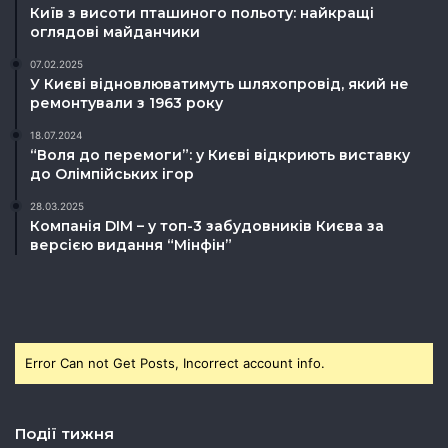
Київ з висоти пташиного польоту: найкращі
оглядові майданчики
07.02.2025
У Києві відновлюватимуть шляхопровід, який не
ремонтували з 1963 року
18.07.2024
“Воля до перемоги”: у Києві відкриють виставку
до Олімпійських ігор
28.03.2025
Компанія DIM – у топ-3 забудовників Києва за
версією видання “Мінфін”
Error Can not Get Posts, Incorrect account info.
Події тижня