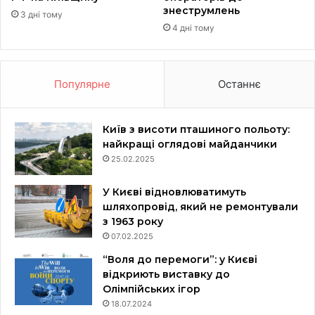
знеструмлень
3 дні тому
4 дні тому
Популярне
Останнє
Київ з висоти пташиного польоту:
найкращі оглядові майданчики
25.02.2025
У Києві відновлюватимуть
шляхопровід, який не ремонтували
з 1963 року
07.02.2025
“Воля до перемоги”: у Києві
відкриють виставку до
Олімпійських ігор
18.07.2024