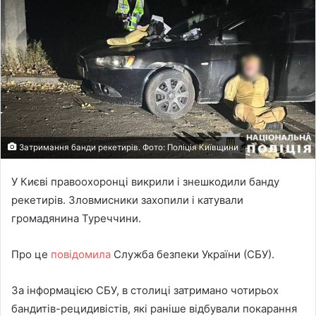
Затримання банди рекетирів. Фото: Поліція Київщини
У Києві правоохоронці викрили і знешкодили банду
рекетирів. Зловмисники захопили і катували
громадянина Туреччини.
Про це
повідомила
Служба безпеки України (СБУ).
За інформацією СБУ, в столиці затримано чотирьох
бандитів-рецидивістів, які раніше відбували покарання