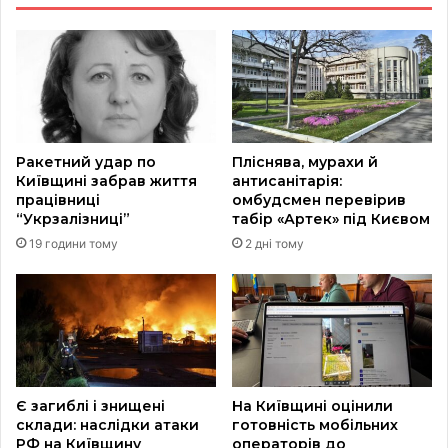
Ракетний удар по
Пліснява, мурахи й
Київщині забрав життя
антисанітарія:
працівниці
омбудсмен перевірив
“Укрзалізниці”
табір «Артек» під Києвом
19 години тому
2 дні тому
Є загиблі і знищені
На Київщині оцінили
склади: наслідки атаки
готовність мобільних
РФ на Київщину
операторів до