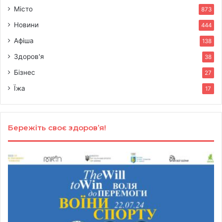
Місто
873
Новини
444
Афіша
138
Здоров'я
38
Бізнес
27
Їжа
17
Бережіть своє здоров’я!