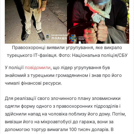
Правоохоронці виявили угрупування, яке викрало
турецького IT-фахівця. Фото: Національна поліція/СБУ
У поліції
повідомили
, що лідер угрупування був
знайомий з турецьким громадянином і знав про його
чималі фінансові ресурси.
Для реалізації свого злочинного плану зловмисники
одягли форму одного з правоохоронних підрозділів і
здійснили напад на чоловіка поблизу його дому. Потім,
вивізши його на мікроавтобусі до гаража, вони за
допомогою тортур вимагали 100 тисяч доларів. В