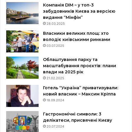
Компанія DIM – у топ-3
забудовників Києва за версією
видання “Мінфін”
28.03.2025
Власники великих площ: хто
володіє київськими ринками
03.07.2025
Облаштування парку та
масштабування проєктів: плани
влади на 2025 рік
21.02.2025
Готель “Україна” приватизували:
новий власник – Максим Кріппа
18.09.2024
Гастрономічні символи: 3
делікатеси, присвячені Києву
20.07.2024