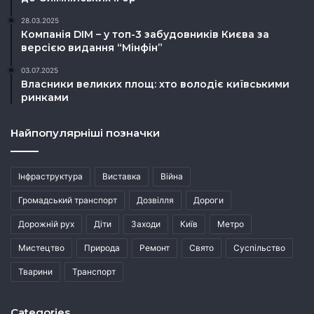
28.03.2025
Компанія DIM – у топ-3 забудовників Києва за
версією видання “Мінфін”
03.07.2025
Власники великих площ: хто володіє київськими
ринками
Найпопулярніші позначки
Інфраструктура
Виставка
Війна
Громадський транспорт
Дозвілля
Дороги
Дорожній рух
Діти
Заходи
Київ
Метро
Мистецтво
Природа
Ремонт
Свято
Суспільство
Тварини
Транспорт
Categories