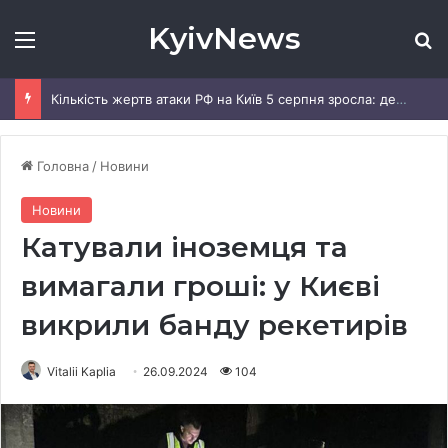
KyivNews
Меню
Ш
Кількість жертв атаки РФ на Київ 5 серпня зросла: деталі
Головна
/
Новини
Новини
Катували іноземця та
вимагали гроші: у Києві
викрили банду рекетирів
Vitalii Kaplia
26.09.2024
104