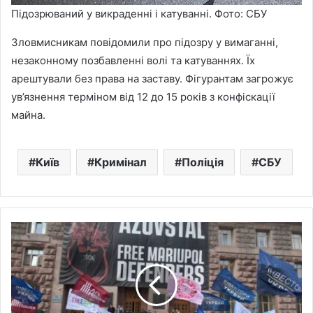
Підозрюваний у викраденні і катуванні. Фото: СБУ
Зловмисникам повідомили про підозру у вимаганні,
незаконному позбавленні волі та катуваннях. Їх
арештували без права на заставу. Фігурантам загрожує
ув’язнення терміном від 12 до 15 років з конфіскації
майна.
Київ
Кримінал
Поліція
СБУ
Біля
КМДА
влаштували
мітинг
інвесторів
"Київміськбуду"