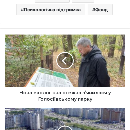
Психологічна підтримка
Фонд
Нова
екологічна
стежка
зʼявилася
у
Голосіївському
парку
Нова екологічна стежка зʼявилася у
Голосіївському парку
Безплатну
екскурсію
для
людей