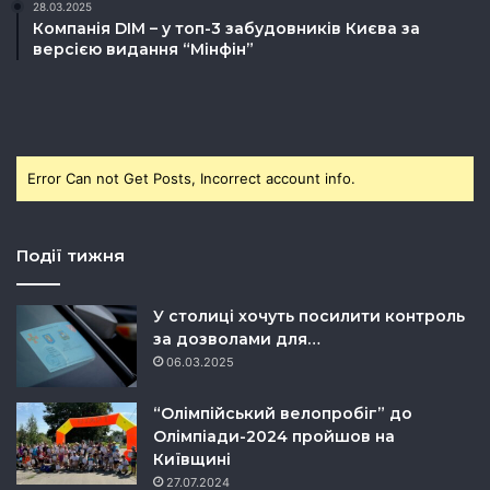
28.03.2025
Компанія DIM – у топ-3 забудовників Києва за
версією видання “Мінфін”
Error Can not Get Posts, Incorrect account info.
Події тижня
У столиці хочуть посилити контроль
за дозволами для…
06.03.2025
“Олімпійський велопробіг” до
Олімпіади-2024 пройшов на
Київщині
27.07.2024