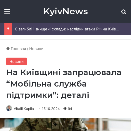
KyivNews
Меню
Ш
Є загиблі і знищені склади: наслідки атаки РФ на Київщину
Головна
/
Новини
Новини
На Київщині запрацювала
“Мобільна служба
підтримки”: деталі
Vitalii Kaplia
15.10.2024
94