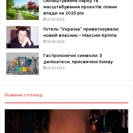
Облаштування парку та
масштабування проєктів: плани
влади на 2025 рік
21.02.2025
Готель “Україна” приватизували:
новий власник – Максим Кріппа
18.09.2024
Гастрономічні символи: 3
делікатеси, присвячені Києву
20.07.2024
Новини столиці
Нічний
Со
удар
ж
по
в
Києву:
ан