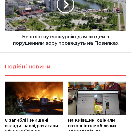
з
порушенням
зору
проведуть
на
Позняках
Безплатну екскурсію для людей з
порушенням зору проведуть на Позняках
Подібні новини
Є загиблі і знищені
На Київщині оцінили
склади: наслідки атаки
готовність мобільних