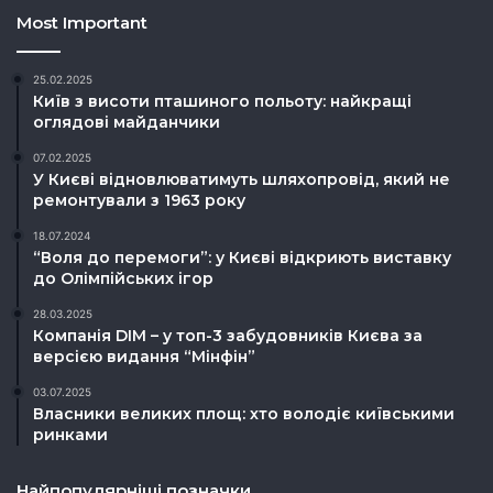
Most Important
25.02.2025
Київ з висоти пташиного польоту: найкращі
оглядові майданчики
07.02.2025
У Києві відновлюватимуть шляхопровід, який не
ремонтували з 1963 року
18.07.2024
“Воля до перемоги”: у Києві відкриють виставку
до Олімпійських ігор
28.03.2025
Компанія DIM – у топ-3 забудовників Києва за
версією видання “Мінфін”
03.07.2025
Власники великих площ: хто володіє київськими
ринками
Найпопулярніші позначки