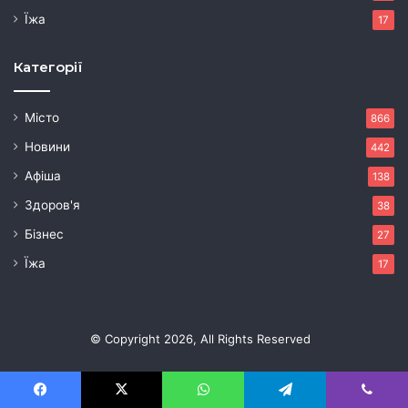
Їжа
17
Категорії
Місто
866
Новини
442
Афіша
138
Здоров'я
38
Бізнес
27
Їжа
17
© Copyright 2026, All Rights Reserved
Facebook
X
WhatsApp
Telegram
Viber