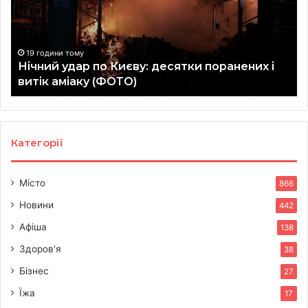
десятки
та
поранених
го
і
у
витік
Ки
19 години тому
Нічний удар по Києву: десятки поранених і
аміаку
ві
витік аміаку (ФОТО)
(ФОТО)
сп
(Ф
Категорії
Місто
866
Новини
442
Афіша
138
Здоров'я
38
Бізнес
27
Їжа
17