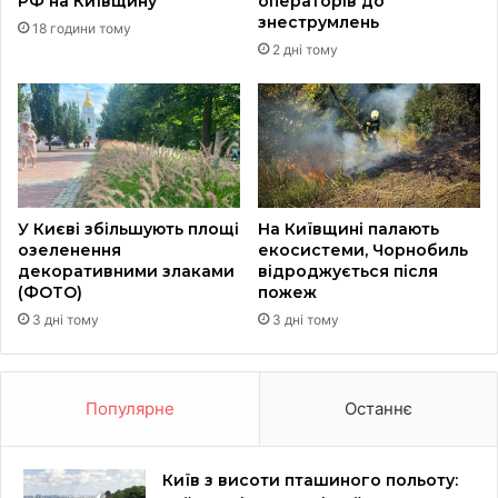
РФ на Київщину
операторів до
знеструмлень
18 години тому
2 дні тому
У Києві збільшують площі
На Київщині палають
озеленення
екосистеми, Чорнобиль
декоративними злаками
відроджується після
(ФОТО)
пожеж
3 дні тому
3 дні тому
Популярне
Останнє
Київ з висоти пташиного польоту: