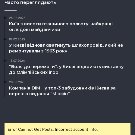
Часто переглядають
25.02.2025
Київ з висоти пташиного польоту: найкращі
оглядові майданчики
07.02.2025
У Києві відновлюватимуть шляхопровід, який не
ремонтували з 1963 року
18.07.2024
“Воля до перемоги”: у Києві відкриють виставку
до Олімпійських ігор
28.03.2025
Компанія DIM – у топ-3 забудовників Києва за
версією видання “Мінфін”
Error Can not Get Posts, Incorrect account info.