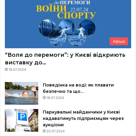
Афіша
“Воля до перемоги”: у Києві відкриють
виставку до…
18.07.2024
Поведінка на воді: як плавати
безпечно та що…
18.07.2024
Паркувальні майданчики у Києві
надаватимуть підприємцям через
аукціони
20.07.2024