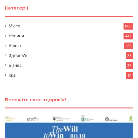
Категорії
Місто
866
Новини
442
Афіша
138
Здоров'я
38
Бізнес
27
Їжа
17
Бережіть своє здоров’я!