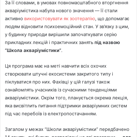
За її словами, в умовах повномасштабного вторгнення
акваріумістика набула нового значення — її стали
активно
використовувати як зоотерапію
, що допомагає
людям відновити психоемоційний стан. У зв’язку з цим,
у будинку природи вирішили започаткувати серію
прикладних лекцій і практичних занять
під назвою
“Школа акваріумістики”
.
Ця програма має на меті навчити всіх охочих
створювати штучні екосистеми закритого типу і
піклуватися про них. Фахівці у цій галузі також
ознайомлять учасників із сучасними тенденціями
акваріумістики. Окрім того, планується окрема лекція,
яка висвітлить питання підтримки акваріумних систем
під час перебоїв із електропостачанням.
Загалом у межах “Школи акваріумістики” передбачено