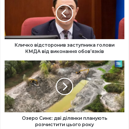
заступника
голови
КМДА
від
виконання
обовʼязків
Кличко відсторонив заступника голови
КМДА від виконання обовʼязків
Озеро
Синє:
дві
ділянки
планують
розчистити
цього
року
Озеро Синє: дві ділянки планують
розчистити цього року