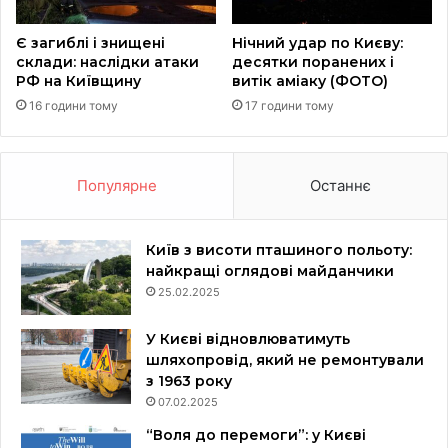
Є загиблі і знищені
Нічний удар по Києву:
склади: наслідки атаки
десятки поранених і
РФ на Київщину
витік аміаку (ФОТО)
16 години тому
17 години тому
Популярне
Останнє
Київ з висоти пташиного польоту:
найкращі оглядові майданчики
25.02.2025
У Києві відновлюватимуть
шляхопровід, який не ремонтували
з 1963 року
07.02.2025
“Воля до перемоги”: у Києві