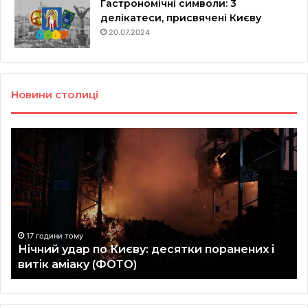
Гастрономічні символи: 3
делікатеси, присвячені Києву
20.07.2024
Новини столиці
Нічний
Со
удар
ж
по
в
Києву:
ан
десятки
та
поранених
го
і
у
витік
Ки
17 години тому
Нічний удар по Києву: десятки поранених і
аміаку
ві
витік аміаку (ФОТО)
(ФОТО)
сп
(Ф