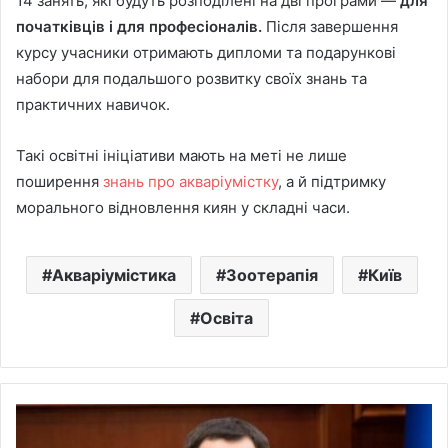
14 занять, які будуть розподілені на дві програми —
для
початківців і для професіоналів.
Після завершення
курсу учасники отримають дипломи та подарункові
набори для подальшого розвитку своїх знань та
практичних навичок.
Такі освітні ініціативи мають на меті не лише
поширення
знань про акваріумістку
, а й підтримку
морального відновлення киян у складні часи.
Акваріумістика
Зоотерапія
Київ
Освіта
Кличко
відсторонив