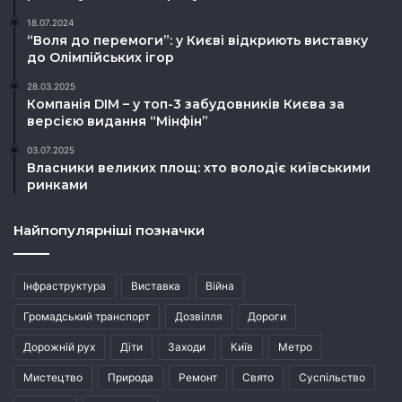
18.07.2024
“Воля до перемоги”: у Києві відкриють виставку
до Олімпійських ігор
28.03.2025
Компанія DIM – у топ-3 забудовників Києва за
версією видання “Мінфін”
03.07.2025
Власники великих площ: хто володіє київськими
ринками
Найпопулярніші позначки
Інфраструктура
Виставка
Війна
Громадський транспорт
Дозвілля
Дороги
Дорожній рух
Діти
Заходи
Київ
Метро
Мистецтво
Природа
Ремонт
Свято
Суспільство