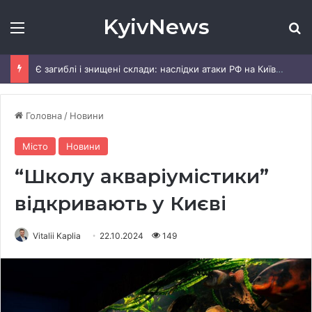
KyivNews
Меню
Ш
Є загиблі і знищені склади: наслідки атаки РФ на Київщину
Головна
/
Новини
Місто
Новини
“Школу акваріумістики”
відкривають у Києві
Vitalii Kaplia
22.10.2024
149