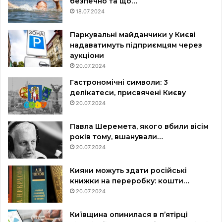
безпечно та що…
18.07.2024
Паркувальні майданчики у Києві
надаватимуть підприємцям через
аукціони
20.07.2024
Гастрономічні символи: 3
делікатеси, присвячені Києву
20.07.2024
Павла Шеремета, якого вбили вісім
років тому, вшанували…
20.07.2024
Кияни можуть здати російські
книжки на переробку: кошти…
20.07.2024
Київщина опинилася в пʼятірці