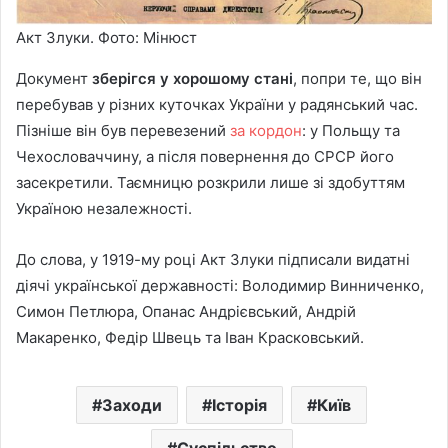
Акт Злуки. Фото: Мінюст
Документ
зберігся у хорошому стані
, попри те, що він
перебував у різних куточках України у радянський час.
Пізніше він був перевезений
за кордон
: у Польщу та
Чехословаччину, а після повернення до СРСР його
засекретили. Таємницю розкрили лише зі здобуттям
Україною незалежності.
До слова, у 1919-му році Акт Злуки підписали видатні
діячі української державності: Володимир Винниченко,
Симон Петлюра, Опанас Андрієвський, Андрій
Макаренко, Федір Швець та Іван Красковський.
Заходи
Історія
Київ