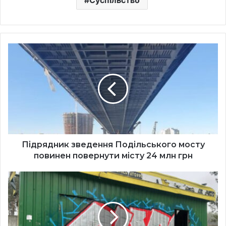
Суспільство
Підрядник
зведення
Подільського
мосту
повинен
повернути
місту
24
млн
грн
Підрядник зведення Подільського мосту
повинен повернути місту 24 млн грн
МАФи
не
на
смітник,
а