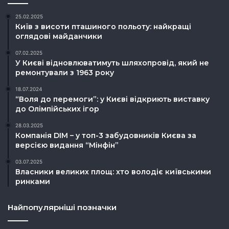
25.02.2025
Київ з висоти пташиного польоту: найкращі
оглядові майданчики
07.02.2025
У Києві відновлюватимуть шляхопровід, який не
ремонтували з 1963 року
18.07.2024
“Воля до перемоги”: у Києві відкриють виставку
до Олімпійських ігор
28.03.2025
Компанія DIM – у топ-3 забудовників Києва за
версією видання “Мінфін”
03.07.2025
Власники великих площ: хто володіє київськими
ринками
Найпопулярніші позначки