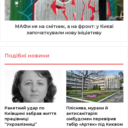
на
фронт:
у
Києві
започаткували
МАФи не на смітник, а на фронт: у Києві
нову
започаткували нову ініціативу
ініціативу
Подібні новини
Ракетний удар по
Пліснява, мурахи й
Київщині забрав життя
антисанітарія:
працівниці
омбудсмен перевірив
“Укрзалізниці”
табір «Артек» під Києвом