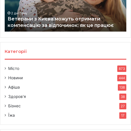
компенсацію
го
за
ЖК
відпочинок:
які
2 дні тому
Ветерани з Києва можуть отримати
як
зд
компенсацію за відпочинок: як це працює
це
до
працює
20
ро
Категорії
Місто
873
Новини
444
Афіша
138
Здоров'я
38
Бізнес
27
Їжа
17