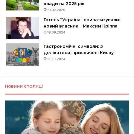
влади на 2025 рік
21.02.2025
Готель “Україна” приватизували:
новий власник – Максим Кріппа
18.09.2024
Гастрономічні символи: 3
делікатеси, присвячені Києву
20.07.2024
Новини столиці
Ветерани
Щ
з
бу
Києва
у
можуть
це
отримати
Ки