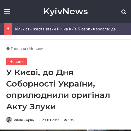
KyivNews
Меню
Ш
Кількість жертв атаки РФ на Київ 5 серпня зросла: деталі
Головна
/
Новини
Новини
У Києві, до Дня
Соборності України,
оприлюднили оригінал
Акту Злуки
Vitalii Kaplia
23.01.2025
139