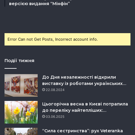
версією видання “Мінфін”
Error Can not Get Posts, Incorrect account info.
Події тижня
До Дня незалежності відкрили
виставку із роботами українських…
22.08.2024
Цьогорічна весна в Києві потрапила
до переліку найтепліших:…
03.06.2025
“Сила сестринства”: рух Veteranka