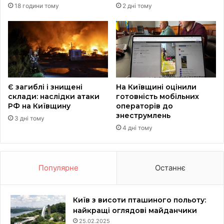
18 години тому
2 дні тому
Є загиблі і знищені
На Київщині оцінили
склади: наслідки атаки
готовність мобільних
РФ на Київщину
операторів до
знеструмлень
3 дні тому
4 дні тому
Популярне
Останнє
Київ з висоти пташиного польоту:
найкращі оглядові майданчики
25.02.2025