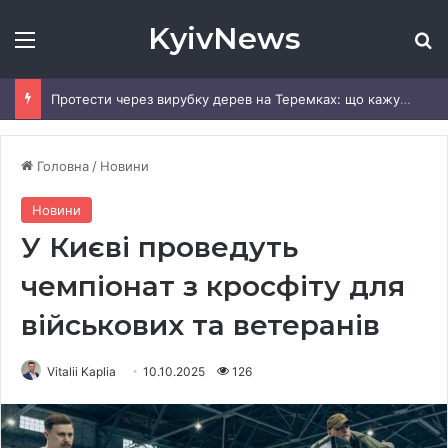
KyivNews
Меню
Ш
Протести через вирубку дерев на Теремках: що кажуть в КМДА та поліції
Головна
/
Новини
Новини
У Києві проведуть
чемпіонат з кросфіту для
військових та ветеранів
Vitalii Kaplia
10.10.2025
126