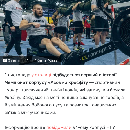
Заняття в "Азов". Фото: "Азов"
1 листопада
у столиці
відбудеться перший в історії
Чемпіонат корпусу «Азов» з кросфіту
— спортивний
турнір, присвячений пам’яті воїнів, які загинули в боях за
Україну. Захід має на меті не лише вшанування героїв, а
й зміцнення бойового духу та розвиток товариських
зв’язків між учасниками.
Інформацію про це
повідомили
в 1-ому корпусі НГУ