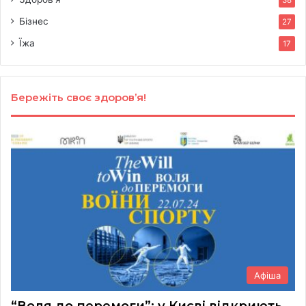
38
Бізнес
27
Їжа
17
Бережіть своє здоров’я!
Афіша