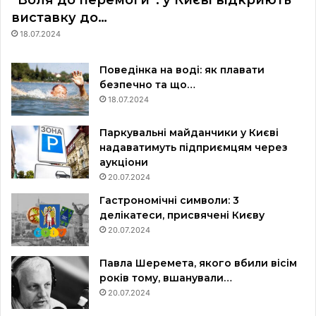
“Воля до перемоги”: у Києві відкриють
виставку до…
18.07.2024
Поведінка на воді: як плавати
безпечно та що…
18.07.2024
Паркувальні майданчики у Києві
надаватимуть підприємцям через
аукціони
20.07.2024
Гастрономічні символи: 3
делікатеси, присвячені Києву
20.07.2024
Павла Шеремета, якого вбили вісім
років тому, вшанували…
20.07.2024