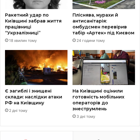
Ракетний удар по
Пліснява, мурахи й
Київщині забрав життя
антисанітарія:
працівниці
омбудсмен перевірив
“Укрзалізниці”
табір «Артек» під Києвом
18 хвилин тому
24 години тому
Є загиблі і знищені
На Київщині оцінили
склади: наслідки атаки
готовність мобільних
РФ на Київщину
операторів до
знеструмлень
2 дні тому
3 дні тому