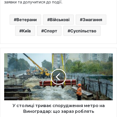
заявки та долучитися до події.
Ветерани
Військові
Змагання
Київ
Спорт
Суспільство
У
столиці
триває
спорудження
метро
на
Виноградар:
що
зараз
роблять
У столиці триває спорудження метро на
Виноградар: що зараз роблять