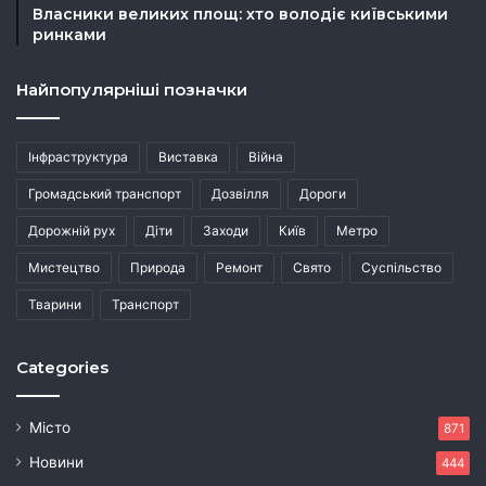
Власники великих площ: хто володіє київськими
ринками
Найпопулярніші позначки
Інфраструктура
Виставка
Війна
Громадський транспорт
Дозвілля
Дороги
Дорожній рух
Діти
Заходи
Київ
Метро
Мистецтво
Природа
Ремонт
Свято
Суспільство
Тварини
Транспорт
Categories
Місто
871
Новини
444