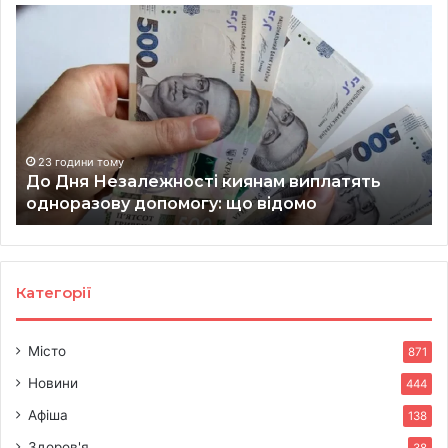
До
Ра
Дня
уд
Незалежності
по
киянам
Ки
виплатять
за
одноразову
жи
допомогу:
пр
що
“У
23 години тому
:
До Дня Незалежності киянам виплатять
відомо
одноразову допомогу: що відомо
Категорії
Місто
871
Новини
444
Афіша
138
Здоров'я