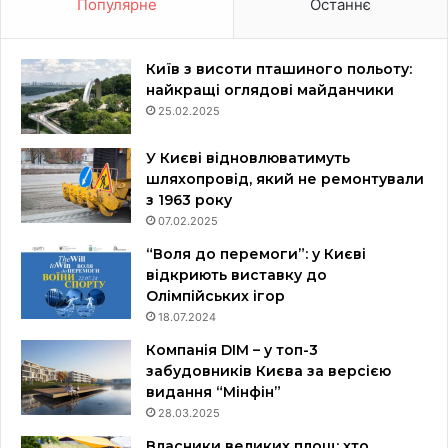
Популярне
Останнє
Київ з висоти пташиного польоту:
найкращі оглядові майданчики
25.02.2025
У Києві відновлюватимуть
шляхопровід, який не ремонтували
з 1963 року
07.02.2025
“Воля до перемоги”: у Києві
відкриють виставку до
Олімпійських ігор
18.07.2024
Компанія DIM – у топ-3
забудовників Києва за версією
видання “Мінфін”
28.03.2025
Власники великих площ: хто