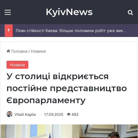
KyivNews
Меню
Ш
План стійкості Києва: більше половини робіт уже виконали, — КМДА
Головна
/
Новини
Новини
У столиці відкриється
постійне представництво
Європарламенту
Vitalii Kaplia
17.09.2025
483