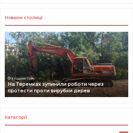
Новини столиці
На
Ки
Теремках
оф
зупинили
бл
роботи
чо
через
ве
протести
фо
проти
ко
вирубки
у
8 години тому
т
На Теремках зупинили роботи через
дерев
ст
протести проти вирубки дерев
Категорії