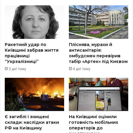
Ракетний удар по
Пліснява, мурахи й
Київщині забрав життя
антисанітарія:
працівниці
омбудсмен перевірив
“Укрзалізниці”
табір «Артек» під Києвом
3 дні тому
4 дні тому
Є загиблі і знищені
На Київщині оцінили
склади: наслідки атаки
готовність мобільних
РФ на Київщину
операторів до