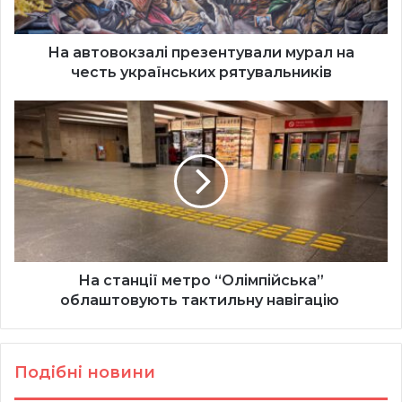
рятувальників
На автовокзалі презентували мурал на
честь українських рятувальників
На
станції
метро
“Олімпійська”
облаштовують
тактильну
навігацію
На станції метро “Олімпійська”
облаштовують тактильну навігацію
Подібні новини