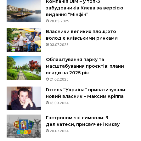
Компанія DIM – у топ-3
забудовників Києва за версією
видання “Мінфін”
28.03.2025
Власники великих площ: хто
володіє київськими ринками
03.07.2025
Облаштування парку та
масштабування проєктів: плани
влади на 2025 рік
21.02.2025
Готель “Україна” приватизували:
новий власник – Максим Кріппа
18.09.2024
Гастрономічні символи: 3
делікатеси, присвячені Києву
20.07.2024