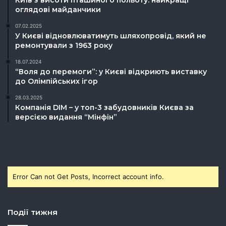
Київ з висоти пташиного польоту: найкращі
оглядові майданчики
07.02.2025
У Києві відновлюватимуть шляхопровід, який не
ремонтували з 1963 року
18.07.2024
“Воля до перемоги”: у Києві відкриють виставку
до Олімпійських ігор
28.03.2025
Компанія DIM – у топ-3 забудовників Києва за
версією видання “Мінфін”
Error Can not Get Posts, Incorrect account info.
Події тижня