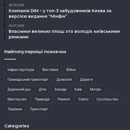
28.03.2025
Компанія DIM – у топ-3 забудовників Києва за
версією видання “Мінфін”
03.07.2025
Власники великих площ: хто володіє київськими
ринками
Найпопулярніші позначки
Інфраструктура
Виставка
Війна
Громадський транспорт
Дозвілля
Дороги
Дорожній рух
Діти
Заходи
Київ
Метро
Мистецтво
Природа
Ремонт
Свято
Суспільство
Тварини
Транспорт
Categories