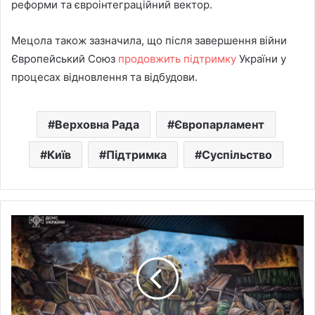
реформи та євроінтеграційний вектор.
Мецола також зазначила, що після завершення війни
Європейський Союз
продовжить підтримку
України у
процесах відновлення та відбудови.
Верховна Рада
Європарламент
Київ
Підтримка
Суспільство
На
автовокзалі
презентували
мурал
на
честь
українських