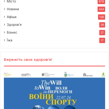
Місто
878
Новини
444
Афіша
138
Здоров'я
38
Бізнес
27
Їжа
17
Бережіть своє здоров’я!