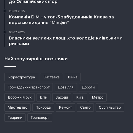
до Олімпійських ігор
28.03.2025
Компанія DIM – у топ-3 забудовників Києва за
версією видання “Мінфін”
03.07.2025
Власники великих площ: хто володіє київськими
ринками
Найпопулярніші позначки
Інфраструктура
Виставка
Війна
Громадський транспорт
Дозвілля
Дороги
Дорожній рух
Діти
Заходи
Київ
Метро
Мистецтво
Природа
Ремонт
Свято
Суспільство
Тварини
Транспорт