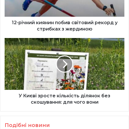
у
стрибках
з
жердиною
12-річний киянин побив світовий рекорд у
стрибках з жердиною
У
Києві
зросте
кількість
ділянок
без
скошування:
для
чого
вони
У Києві зросте кількість ділянок без
скошування: для чого вони
Подібні новини