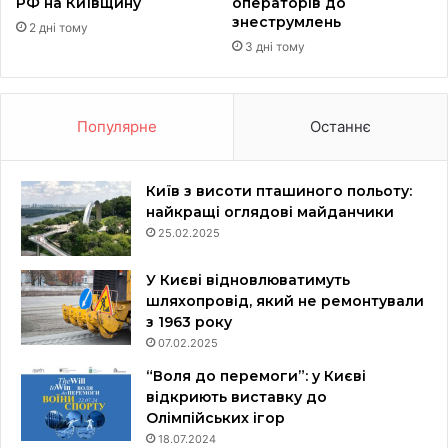
РФ на Київщину
операторів до
знеструмлень
2 дні тому
3 дні тому
Популярне
Останнє
Київ з висоти пташиного польоту:
найкращі оглядові майданчики
25.02.2025
У Києві відновлюватимуть
шляхопровід, який не ремонтували
з 1963 року
07.02.2025
“Воля до перемоги”: у Києві
відкриють виставку до
Олімпійських ігор
18.07.2024