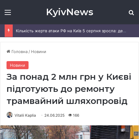
KyivNews
Меню
Ш
Кількість жертв атаки РФ на Київ 5 серпня зросла: деталі
Головна
/
Новини
Новини
За понад 2 млн грн у Києві
підготують до ремонту
трамвайний шляхопровід
Vitalii Kaplia
24.06.2025
166