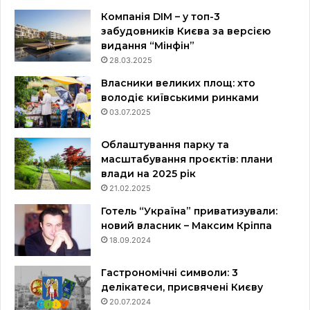
Компанія DIM – у топ-3
забудовників Києва за версією
видання “Мінфін”
28.03.2025
Власники великих площ: хто
володіє київськими ринками
03.07.2025
Облаштування парку та
масштабування проєктів: плани
влади на 2025 рік
21.02.2025
Готель “Україна” приватизували:
новий власник – Максим Кріппа
18.09.2024
Гастрономічні символи: 3
делікатеси, присвячені Києву
20.07.2024