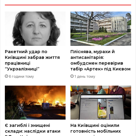
Ракетний удар по
Пліснява, мурахи й
Київщині забрав життя
антисанітарія:
працівниці
омбудсмен перевірив
“Укрзалізниці”
табір «Артек» під Києвом
6 години тому
1 день тому
Є загиблі і знищені
На Київщині оцінили
склади: наслідки атаки
готовність мобільних