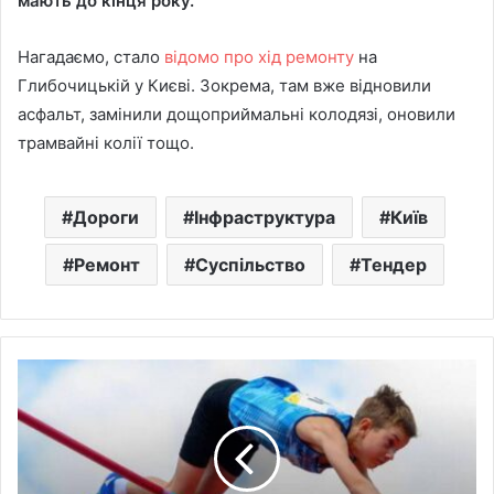
мають до кінця року.
Нагадаємо, стало
відомо про хід ремонту
на
Глибочицькій у Києві. Зокрема, там вже відновили
асфальт, замінили дощоприймальні колодязі, оновили
трамвайні колії тощо.
Дороги
Інфраструктура
Київ
Ремонт
Суспільство
Тендер
12-
річний
киянин
побив
світовий
рекорд