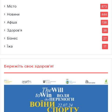
Місто
873
Новини
444
Афіша
138
Здоров'я
38
Бізнес
27
Їжа
17
Бережіть своє здоров’я!