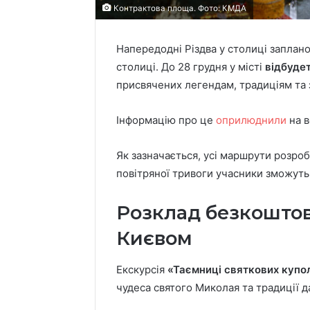
Контрактова площа. Фото: КМДА
Напередодні Різдва у столиці запланов
столиці. До 28 грудня у місті
відбуде
присвячених легендам, традиціям та 
Інформацію про це
оприлюднили
на в
Як зазначається, усі маршрути розроб
повітряної тривоги учасники зможуть
Розклад безкоштов
Києвом
Екскурсія
«Таємниці святкових купо
чудеса святого Миколая та традиції да