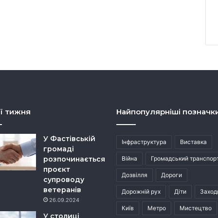
ї тижня
Найпопулярніші позначк
У Фастівській
Інфраструктура
Виставка
громаді
розпочинається
Війна
Громадський транспор
проєкт
Дозвілля
Дороги
супроводу
ветеранів
Дорожній рух
Діти
Заход
26.09.2024
Київ
Метро
Мистецтво
У столиці