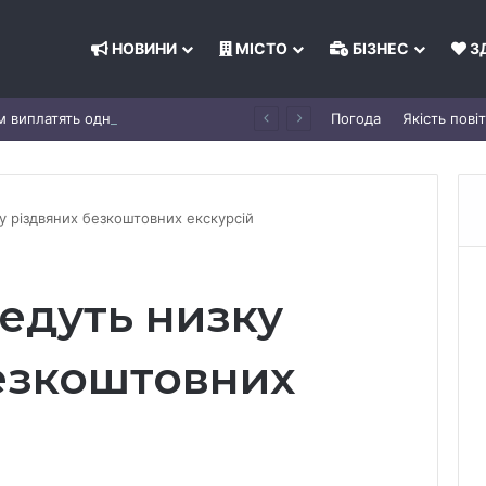
НОВИНИ
МІСТО
БІЗНЕС
З
До Дня Незалежності киянам виплатять одноразову допомогу: що відомо
Погода
Якість пові
ку різдвяних безкоштовних екскурсій
ведуть низку
езкоштовних