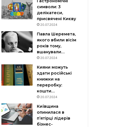
Гастрономічні
символи: 3
делікатеси,
присвячені Києву
20.07.2024
Павла Шеремета,
якого вбили вісім
років тому,
вшанували…
20.07.2024
Кияни можуть
здати російські
книжки на
переробку:
кошти…
20.07.2024
Київщина
опинилася в
пʼятірці лідерів
бізнес-