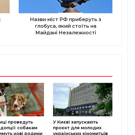
стоїть
на
Майдані
х
Назви міст РФ приберуть з
Незалежності
глобуса, який стоїть на
Майдані Незалежності
иці проведуть
У Києві запускають
допції: собакам
проєкт для молодих
имуть нові родини
українських кіномитців