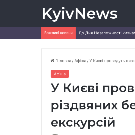
KyivNews
Важливі новини
Головна
/
Афіша
/
У Києві проведуть низ
Афіша
У Києві про
різдвяних б
екскурсій