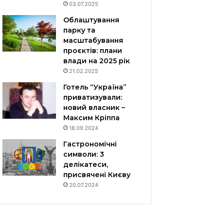
03.07.2025
Облаштування
парку та
масштабування
проєктів: плани
влади на 2025 рік
21.02.2025
Готель “Україна”
приватизували:
новий власник –
Максим Кріппа
18.09.2024
Гастрономічні
символи: 3
делікатеси,
присвячені Києву
20.07.2024