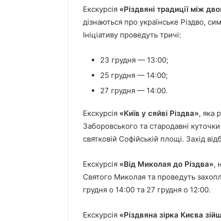
Екскурсія
«Різдвяні традиції між дв
дізнаються про українське Різдво, си
Ініціативу проведуть тричі:
Ветерани
Протести
23 грудня — 13:00;
з
через
Києва
вирубку
25 грудня — 14:00;
можуть
дерев
20 години тому
27 грудня — 14:00.
отримати
на
Ветерани з Києва
компенсацію
Теремках:
можуть отримати
21 годину то
за
що
Екскурсія
«Київ у сяйві Різдва»
, яка
таки
компенсацію за
Протест
відпочинок:
кажуть
Заборовського та стародавні куточки
ня
відпочинок: як це
дерев н
як
в
святковій Софійській площі. Захід від
працює
кажуть в
це
КМДА
працює
та
Екскурсія
«Від Миколая до Різдва»
,
поліції
Святого Миколая та проведуть захоп
грудня о 14:00 та 27 грудня о 12:00.
Екскурсія
«Різдвяна зірка Києва зій