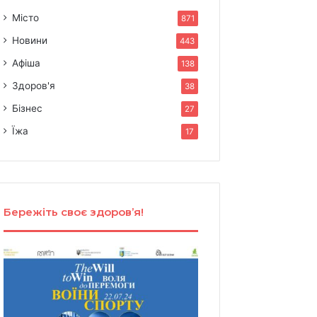
Місто
871
Новини
443
Афіша
138
Здоров'я
38
Бізнес
27
Їжа
17
Бережіть своє здоров’я!