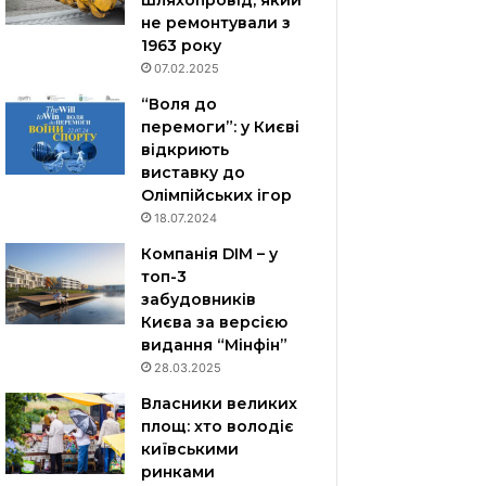
шляхопровід, який
не ремонтували з
1963 року
07.02.2025
“Воля до
перемоги”: у Києві
відкриють
виставку до
Олімпійських ігор
18.07.2024
Компанія DIM – у
топ-3
забудовників
Києва за версією
видання “Мінфін”
28.03.2025
Власники великих
площ: хто володіє
київськими
ринками