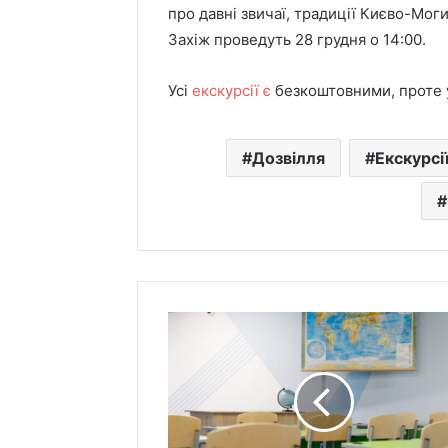
про давні звичаї, традиції Києво-Мог
Захіж проведуть 28 грудня о 14:00.
Усі
екскурсії є
безкоштовними, проте 
Дозвілля
Екскурсі
Стало
відомо,
коли
в
школах
Києва
почнуться