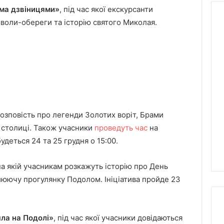
ома дзвіницями»
, під час якої екскурсанти
мволи-обереги та історію святого Миколая.
До
Дня
Незалежності
киянам
виплатять
22 години тому
одноразову
До Дня Незалежності
му
допомогу:
 розповість про легенди Золотих воріт, Брами
и через вирубку
киянам виплатять
що
 столиці. Також учасники
проведуть час
на
а Теремках: що
одноразову допомогу:
відомо
будеться 24 та 25 грудня о 15:00.
 КМДА та поліції
що відомо
 на якій учасникам розкажуть історію про День
люючу прогулянку Подолом. Ініціатива пройде 23
шла на Подолі»
, під час якої учасники довідаються