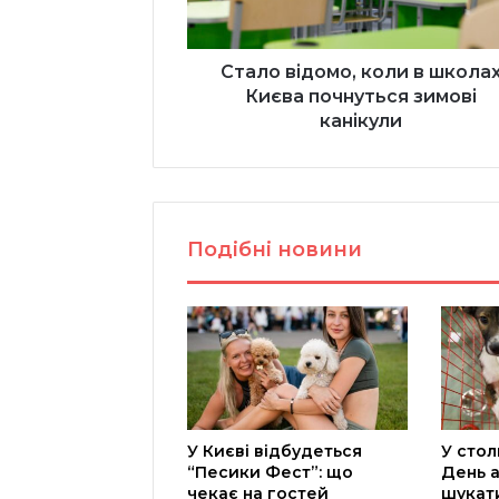
зимові
канікули
Стало відомо, коли в школа
Києва почнуться зимові
канікули
Подібні новини
У Києві відбудеться
У стол
“Песики Фест”: що
День а
чекає на гостей
шукат