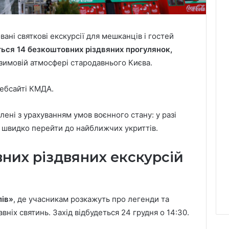
ані святкові екскурсії для мешканців і гостей
ться 14 безкоштовних різдвяних прогулянок,
зимовій атмосфері стародавнього Києва.
ебсайті КМДА.
лені з урахуванням умов воєнного стану: у разі
 швидко перейти до найближчих укриттів.
них різдвяних екскурсій
лів»
, де учасникам розкажуть про легенди та
вніх святинь. Захід відбудеться 24 грудня о 14:30.