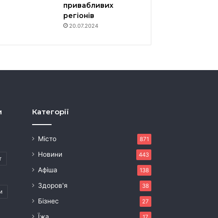
привабливих
регіонів
20.07.2024
и
Категорії
Місто
871
Новини
443
т
Афіша
138
Здоров'я
38
и
Бізнес
27
Їжа
17