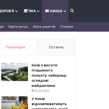
Шукати
ДОРОВ’Я
ЇЖА
АФІША
тря
Карта метро
Мапа укриттів
Стоянки
Популярне
Останнє
Київ з висоти
пташиного
польоту: найкращі
оглядові
майданчики
25.02.2025
У Києві
відновлюватимуть