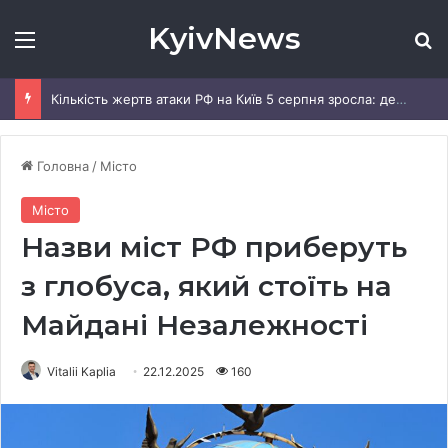
KyivNews
Меню
Ш
Кількість жертв атаки РФ на Київ 5 серпня зросла: деталі
Головна
/
Місто
Місто
Назви міст РФ приберуть
з глобуса, який стоїть на
Майдані Незалежності
Vitalii Kaplia
22.12.2025
160