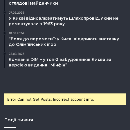
оглядові майданчики
07.02.2025
У Києві відновлюватимуть шляхопровід, який не
ремонтували з 1963 року
18.07.2024
“Воля до перемоги”: у Києві відкриють виставку
до Олімпійських ігор
28.03.2025
Компанія DIM – у топ-3 забудовників Києва за
версією видання “Мінфін”
Error Can not Get Posts, Incorrect account info.
Події тижня