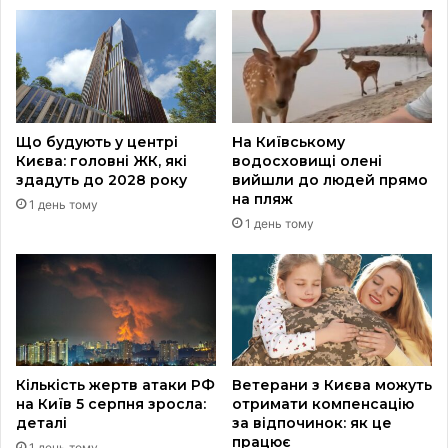
Що будують у центрі
На Київському
Києва: головні ЖК, які
водосховищі олені
здадуть до 2028 року
вийшли до людей прямо
на пляж
1 день тому
1 день тому
Кількість жертв атаки РФ
Ветерани з Києва можуть
на Київ 5 серпня зросла:
отримати компенсацію
деталі
за відпочинок: як це
працює
1 день тому