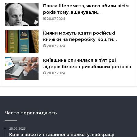
Павла Шеремета, якого вбили вісім
років тому, вшанували…
20.07.2024
Кияни можуть здати російські
книжки на переробку: кошти…
20.07.2024
Київщина опинилася в пʼятірці
лідерів бізнес-привабливих регіонів
20.07.2024
Часто переглядають
25.02.2025
Київ з висоти пташиного польоту: найкращі