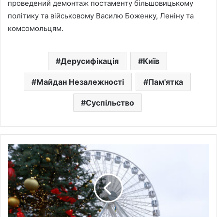
проведений демонтаж постаменту більшовицькому
політику та військовому Василю Боженку, Леніну та
комсомольцям.
Дерусифікація
Київ
Майдан Незалежності
Пам'ятка
Суспільство
У
Києві
проведуть
низку
різдвяних
безкоштовних
екскурсій