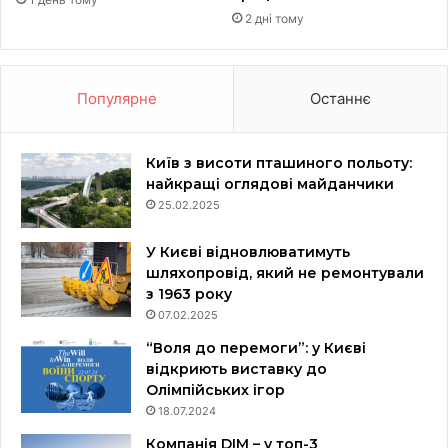
2 дні тому
Популярне
Останнє
Київ з висоти пташиного польоту:
найкращі оглядові майданчики
25.02.2025
У Києві відновлюватимуть
шляхопровід, який не ремонтували
з 1963 року
07.02.2025
“Воля до перемоги”: у Києві
відкриють виставку до
Олімпійських ігор
18.07.2024
Компанія DIM – у топ-3