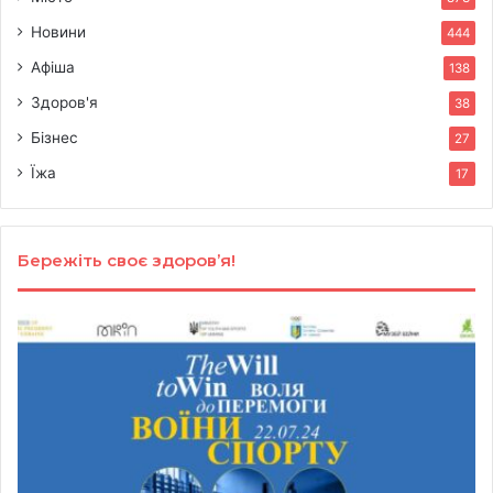
Новини
444
Афіша
138
Здоров'я
38
Бізнес
27
Їжа
17
Бережіть своє здоров’я!