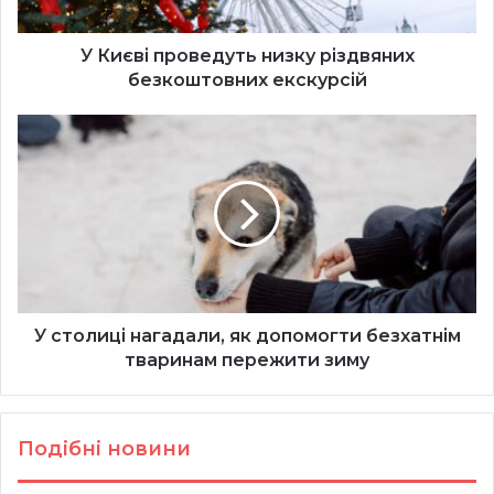
У Києві проведуть низку різдвяних
безкоштовних екскурсій
У
столиці
нагадали,
як
допомогти
безхатнім
тваринам
пережити
зиму
У столиці нагадали, як допомогти безхатнім
тваринам пережити зиму
Подібні новини