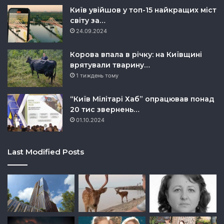
Київ увійшов у топ-15 найкращих міст
світу за…
24.09.2024
Корова впала в річку: на Київщині
врятували тварину…
1 тиждень тому
“Київ Мілітарі Хаб” опрацював понад
20 тис звернень…
01.10.2024
Last Modified Posts