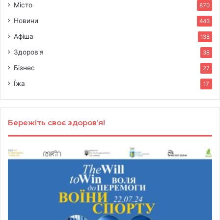
Місто
870
Новини
443
Афіша
138
Здоров'я
38
Бізнес
27
Їжа
17
Бережіть своє здоров’я!