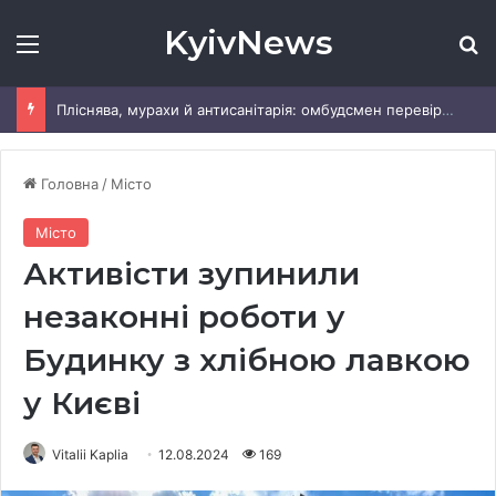
KyivNews
Меню
Ш
Пліснява, мурахи й антисанітарія: омбудсмен перевірив табір «Артек» під Києвом
Головна
/
Місто
Місто
Активісти зупинили
незаконні роботи у
Будинку з хлібною лавкою
у Києві
Vitalii Kaplia
12.08.2024
169