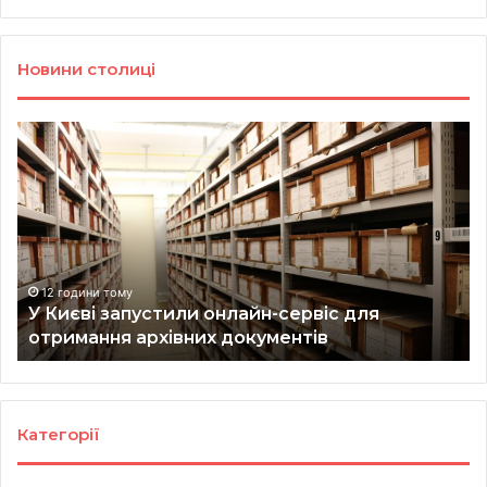
Новини столиці
У
Ве
Києві
з
запустили
Ки
онлайн-
мо
сервіс
от
для
ко
отримання
за
архівних
ві
12 години тому
н
У Києві запустили онлайн-сервіс для
документів
як
отримання архівних документів
це
пр
Категорії