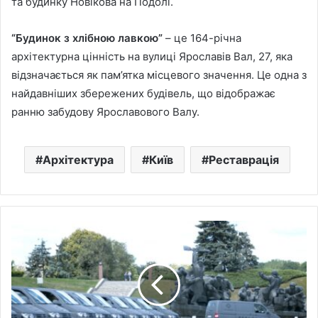
та будинку Новікова на Подолі.
“Будинок з хлібною лавкою”
– це 164-річна
архітектурна цінність на вулиці Ярославів Вал, 27, яка
відзначається як пам’ятка місцевого значення. Це одна з
найдавніших збережених будівель, що відображає
ранню забудову Ярославового Валу.
Архітектура
Київ
Реставрація
Прикордонникам
передали
ще
100
вантажних
бусів
від