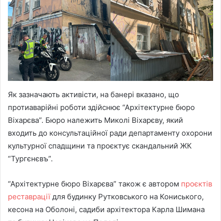
Як зазначають активісти, на банері вказано, що
протиаварійні роботи здійснює “Архітектурне бюро
Віхарєва”. Бюро належить Миколі Віхарєву, який
входить до консультаційної ради департаменту охорони
культурної спадщини та проєктує скандальний ЖК
“Тургєнєвъ”.
“Архітектурне бюро Віхарєва” також є автором
проєктів
реставрації
для будинку Рутковського на Кониського,
кесона на Оболоні, садиби архітектора Карла Шимана