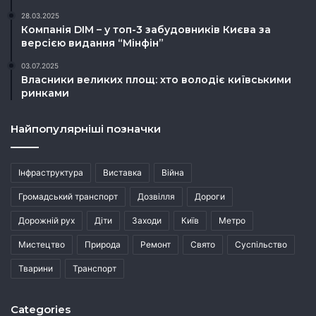
28.03.2025
Компанія DIM – у топ-3 забудовників Києва за
версією видання “Мінфін”
03.07.2025
Власники великих площ: хто володіє київськими
ринками
Найпопулярніші позначки
Інфраструктура
Виставка
Війна
Громадський транспорт
Дозвілля
Дороги
Дорожній рух
Діти
Заходи
Київ
Метро
Мистецтво
Природа
Ремонт
Свято
Суспільство
Тварини
Транспорт
Categories