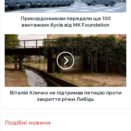
MK
Foundation
Прикордонникам передали ще 100
вантажних бусів від MK Foundation
Віталій
Кличко
не
підтримав
петицію
проти
закриття
річки
Либідь
Віталій Кличко не підтримав петицію проти
закриття річки Либідь
Подібні новини