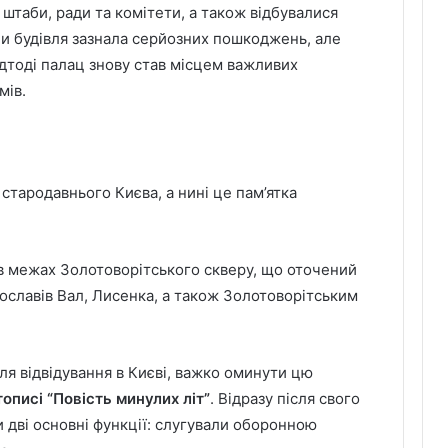
 штаби, ради та комітети, а також відбувалися
ійни будівля зазнала серйозних пошкоджень, але
Відтоді палац знову став місцем важливих
мів.
стародавнього Києва, а нині це пам’ятка
 в межах Золотоворітського скверу, що оточений
славів Вал, Лисенка, а також Золотоворітським
ля відвідування в Києві, важко оминути цю
описі “Повість минулих літ”
. Відразу після свого
 дві основні функції: слугували оборонною