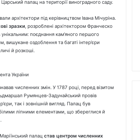
 Царський палац на території виноградного саду.
али архітектори під керівництвом Івана Мічуріна.
ові зразки
, розроблені архітектором Франческо
 унікальним: поєднання кам’яного першого
м, вишукане оздоблення та багаті інтер’єри
ичі й розкоші.
ента України
знавав численних змін. У 1787 році, перед візитом
ельдмаршал Румянцев-Задунайський провів
р’єри, так і зовнішній вигляд. Палац був
 білими ліпними елементами, що збереглися й
.
 Маріїнський палац
став центром численних