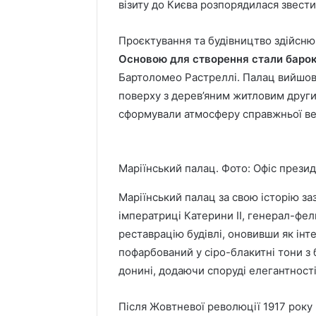
візиту до Києва розпорядилася звести
Проєктування та будівництво здійснюв
Основою для створення стали барок
Бартоломео Растреллі. Палац вийшов
поверху з дерев’яним житловим други
сформували атмосферу справжньої вел
Маріїнський палац. Фото: Офіс презид
Маріїнський палац за свою історію за
імператриці Катерини II, генерал-ф
реставрацію будівлі, оновивши як інте
пофарбований у сіро-блакитні тони з
донині, додаючи споруді елегантності
Після Жовтневої революції 1917 року