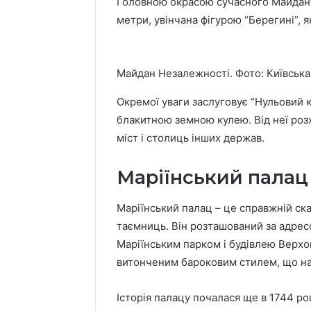
Головною окрасою сучасного Майдану
метри, увінчана фігурою “Берегині”, 
Протести
До
Майдан Незалежності. Фото: Київська
через
Дня
вирубку
Незалежності
Окремої уваги заслуговує “Нульовий к
дерев
киянам
блакитною земною кулею. Від неї роз
на
виплатять
6 години том
міст і столиць інших держав.
Теремках:
одноразову
До Дня 
5 години тому
що
допомогу:
Протести через вирубку
киянам 
Маріїнський палац
кажуть
що
дерев на Теремках: що
однораз
в
відомо
кажуть в КМДА та поліції
що відо
КМДА
Маріїнський палац – це справжній ска
та
таємниць. Він розташований за адрес
поліції
Маріїнським парком і будівлею Верхо
витонченим бароковим стилем, що над
Історія палацу почалася ще в 1744 ро