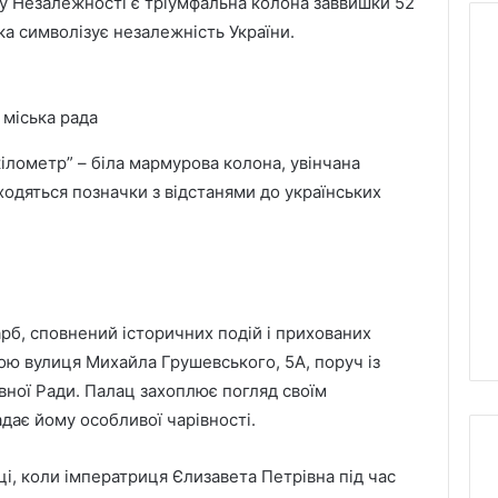
 Незалежності є тріумфальна колона заввишки 52
яка символізує незалежність України.
Пліснява,
 міська рада
мурахи
й
ілометр” – біла мармурова колона, увінчана
антисанітарія:
ходяться позначки з відстанями до українських
омбудсмен
у
7 години тому
перевірив
Незалежності
Пліснява, мурахи й
табір
виплатять
антисанітарія:
«Артек»
ову допомогу:
омбудсмен перевірив
під
мо
табір «Артек» під Києвом
Києвом
рб, сповнений історичних подій і прихованих
ою вулиця Михайла Грушевського, 5А, поруч із
вної Ради. Палац захоплює погляд своїм
ає йому особливої чарівності.
ці, коли імператриця Єлизавета Петрівна під час