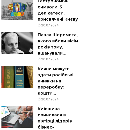
Гастрономічні
символи: 3
делікатеси,
присвячені Києву
20.07.2024
Павла Шеремета,
якого вбили вісім
років тому,
вшанували…
20.07.2024
Кияни можуть
здати російські
книжки на
переробку:
кошти…
20.07.2024
Київщина
опинилася в
пʼятірці лідерів
бізнес-