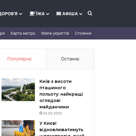
Шукати
ДОРОВ’Я
ЇЖА
АФІША
тря
Карта метро
Мапа укриттів
Стоянки
Популярне
Останнє
Київ з висоти
пташиного
польоту: найкращі
оглядові
майданчики
25.02.2025
У Києві
відновлюватимуть