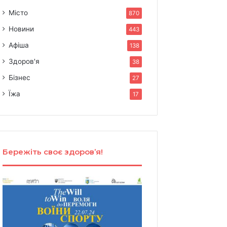
Місто
870
Новини
443
Афіша
138
Здоров'я
38
Бізнес
27
Їжа
17
Бережіть своє здоров’я!