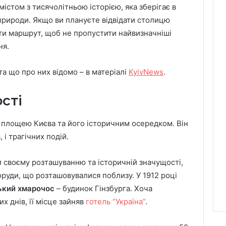
містом з тисячолітньою історією, яка зберігає в
 природи. Якщо ви плануєте відвідати столицю
сти маршрут, щоб не пропустити найвизначніші
ня.
та що про них відомо – в матеріалі
KyivNews
.
сті
площею Києва та його історичним осередком. Він
 і трагічних подій.
 своєму розташуванню та історичній значущості,
поруди, що розташовувалися поблизу. У 1912 році
ький хмарочос
– будинок Гінзбурга. Хоча
х днів, її місце зайняв
готель “Україна”
.