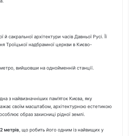
а.
 й сакральної архітектури часів Давньої Русі. Її
ня Троїцької надбрамної церкви в Києво-
 метро, вийшовши на однойменній станції.
дна з найвизначніших пам’яток Києва, яку
ражає своїм масштабом, архітектурною естетикою
соблює образ захисниці рідної землі.
2 метрів
, що робить його одним із найвищих у