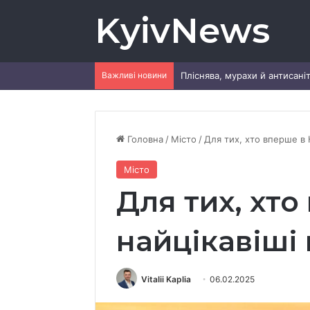
KyivNews
Важливі новини
Головна
/
Місто
/
Для тих, хто вперше в К
Місто
Для тих, хто
найцікавіші 
Vitalii Kaplia
06.02.2025