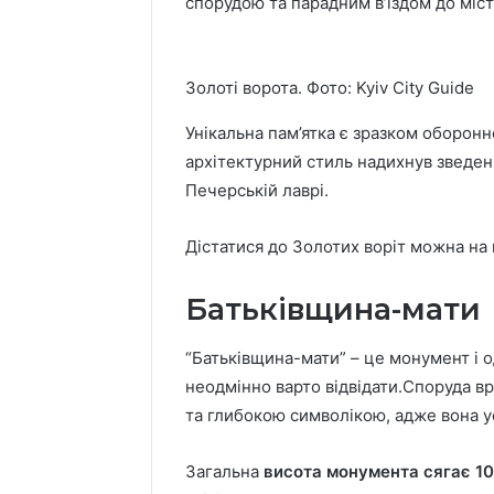
спорудою та парадним в’їздом до міст
Золоті ворота. Фото: Kyiv City Guide
Унікальна пам’ятка є зразком оборонної
архітектурний стиль надихнув зведен
Печерській лаврі.
Дістатися до Золотих воріт можна на
Батьківщина-мати
“Батьківщина-мати” – це монумент і о
неодмінно варто відвідати.Споруда в
та глибокою символікою, адже вона уо
Загальна
висота монумента сягає 10