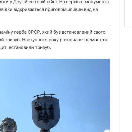
оги у Другій світовій війні. На верхівці монумента
звідки відкривається приголомшливий вид на
 заміну герба СРСР, який був встановлений свого
кий тризуб. Наступного року розпочався демонтаж
щиті встановили тризуб.