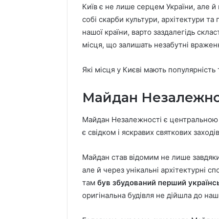
Київ є не лише серцем України, але й 
собі скарби культури, архітектури та
нашої країни, варто заздалегідь скла
місця, що залишать незабутні вражен
Які місця у Києві мають популярність 
Майдан Незалежно
Майдан Незалежності є центральною 
є свідком і яскравих святкових заходів,
Майдан став відомим не лише завдяки
але й через унікальні архітектурні с
там
був збудований перший українс
оригінальна будівля не дійшла до наши