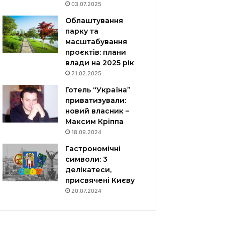
03.07.2025
Облаштування
парку та
масштабування
проєктів: плани
влади на 2025 рік
21.02.2025
Готель “Україна”
приватизували:
новий власник –
Максим Кріппа
18.09.2024
Гастрономічні
символи: 3
делікатеси,
присвячені Києву
20.07.2024