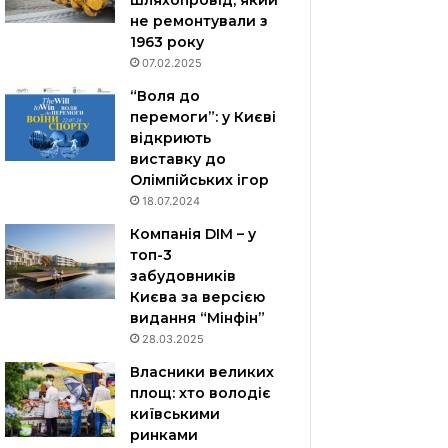
шляхопровід, який
не ремонтували з
1963 року
07.02.2025
“Воля до
перемоги”: у Києві
відкриють
виставку до
Олімпійських ігор
18.07.2024
Компанія DIM – у
топ-3
забудовників
Києва за версією
видання “Мінфін”
28.03.2025
Власники великих
площ: хто володіє
київськими
ринками