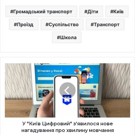
Громадський транспорт
Діти
Київ
Проїзд
Суспільство
Транспорт
Школа
У
"Київ
Цифровий"
з'явилося
нове
нагадування
про
хвилину
мовчання
У "Київ Цифровий" з'явилося нове
нагадування про хвилину мовчання