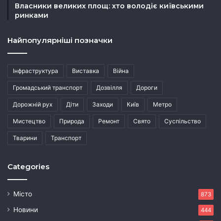
Власники великих площ: хто володіє київськими
ринками
Найпопулярніші позначки
Інфраструктура
Виставка
Війна
Громадський транспорт
Дозвілля
Дороги
Дорожній рух
Діти
Заходи
Київ
Метро
Мистецтво
Природа
Ремонт
Свято
Суспільство
Тварини
Транспорт
Categories
Місто
873
Новини
444