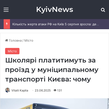
KyivNews
Меню
Ш
Кількість жертв атаки РФ на Київ 5 серпня зросла: деталі
Головна
/
Місто
Місто
Школярі платитимуть за
проїзд у муніципальному
транспорті Києва: чому
Vitalii Kaplia
23.06.2025
131