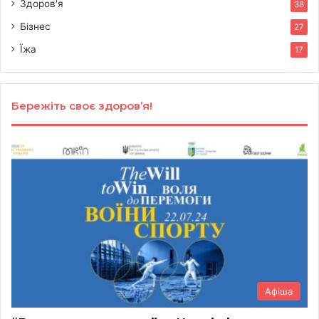
Здоров'я
38
Бізнес
27
Їжа
17
Бережіть своє здоров’я!
Афіша