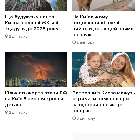
Що будують у центрі
На Київському
Києва: головні ЖК, які
водосховищі олені
здадуть до 2028 року
вийшли до людей прямо
на пляж
2 дні тому
2 дні тому
Кількість жертв атаки РФ
Ветерани з Києва можуть
на Київ 5 серпня зросла:
отримати компенсацію
деталі
за відпочинок: як це
працює
2 дні тому
3 дні тому