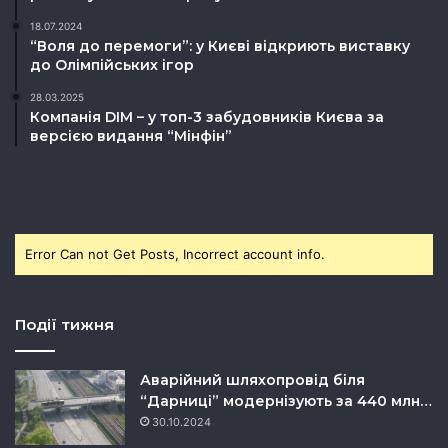
18.07.2024
“Воля до перемоги”: у Києві відкриють виставку
до Олімпійських ігор
28.03.2025
Компанія DIM – у топ-3 забудовників Києва за
версією видання “Мінфін”
Error Can not Get Posts, Incorrect account info.
Події тижня
Аварійний шляхопровід біля
“Дарниці” модернізують за 440 млн…
30.10.2024