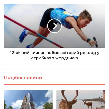
12-
річний
киянин
побив
світовий
рекорд
у
стрибках
з
жердиною
12-річний киянин побив світовий рекорд у
стрибках з жердиною
Подібні новини