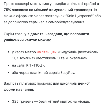
Проте школярі мають змогу придбати пільгові проїзні
з
75% знижкою на міський комунальний транспорт
. Їх
можна оформити через застосунок “Київ Цифровий” або
за допомогою терміналів самообслуговування.
Окрім того
, у відомстві нагадали, що поповнити
учнівський квиток можна:
у касах метро
на станціях
«Видубичі» (вестибюль
1), «Почайна» (вестибюль 1) та «Вокзальна».
на сайті КП «ГІОЦ».
або через платіжний сервіс EasyPay.
Вартість пільгових проїзних
для школярів денної
форми навчання:
325 гривень — безлімітний квиток на місяць.