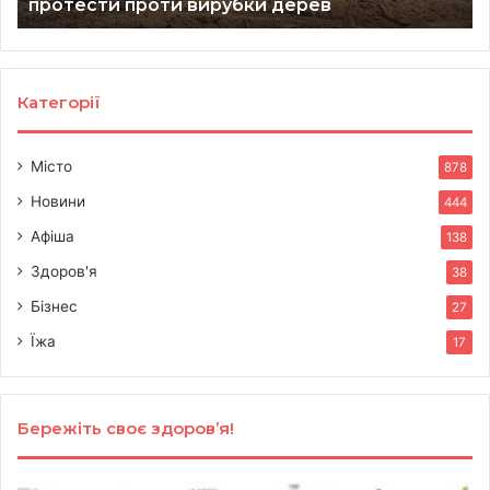
протести проти вирубки дерев
Категорії
Місто
878
Новини
444
Афіша
138
Здоров'я
38
Бізнес
27
Їжа
17
Бережіть своє здоров’я!