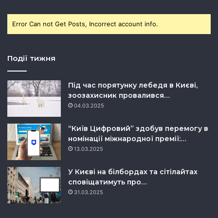
Error Can not Get Posts, Incorrect account info.
Події тижня
Під час порятунку лебедя в Києві,
зоозахисник провалився…
04.03.2025
“Київ Цифровий” здобув перемогу в
номінації міжнародної премії:…
13.03.2025
У Києві на білбордах та сітілайтах
сповіщатимуть про…
31.03.2025