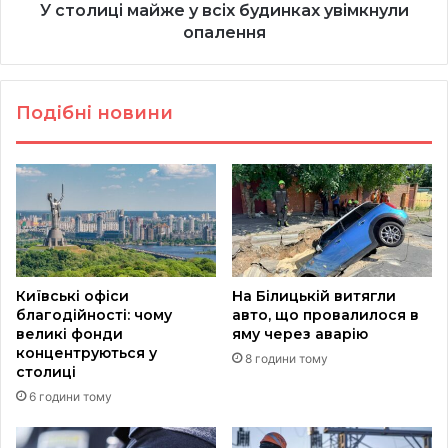
У столиці майже у всіх будинках увімкнули
опалення
Подібні новини
Київські офіси
На Білицькій витягли
благодійності: чому
авто, що провалилося в
великі фонди
яму через аварію
концентруються у
8 години тому
столиці
6 години тому