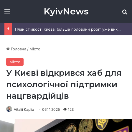
KyivNews
Меню
Ш
План стійкості Києва: більше половини робіт уже виконали, — КМДА
Головна
/
Місто
Місто
У Києві відкрився хаб для
психологічної підтримки
нацгвардійців
Vitalii Kaplia
06.11.2025
123