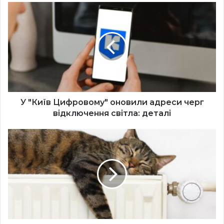
У
"Київ
Цифровому"
оновили
адреси
черг
відключення
світла:
деталі
У "Київ Цифровому" оновили адреси черг
відключення світла: деталі
У
столиці
майже
у
всіх
будинках
увімкнули
опалення