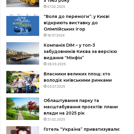
з 1963 року
07.02.2025
“Воля до перемоги”: у Києві
відкриють виставку до
Олімпійських ігор
18.07.2024
Компанія DIM – у топ-3
забудовників Києва за версією
видання “Мінфін”
28.03.2025
Власники великих площ: хто
володіє київськими ринками
03.07.2025
Облаштування парку та
масштабування проєктів: плани
влади на 2025 рік
21.02.2025
Готель “Україна” приватизували: