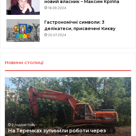
новий власник – Максим Кріппа
18.09.2024
Гастрономічні символи: 3
делікатеси, присвячені Києву
20.07.2024
Новини столиці
На
Ки
Теремках
оф
зупинили
бл
роботи
чо
через
ве
протести
фо
проти
ко
вирубки
у
9 години тому
т
На Теремках зупинили роботи через
дерев
ст