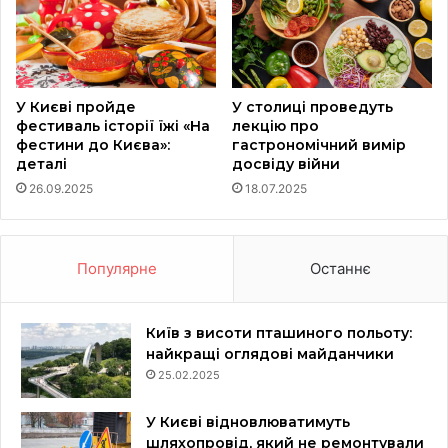
У Києві пройде
У столиці проведуть
фестиваль історії їжі «На
лекцію про
фестини до Києва»:
гастрономічний вимір
деталі
досвіду війни
26.09.2025
18.07.2025
Популярне
Останнє
Київ з висоти пташиного польоту:
найкращі оглядові майданчики
25.02.2025
У Києві відновлюватимуть
шляхопровід, який не ремонтували