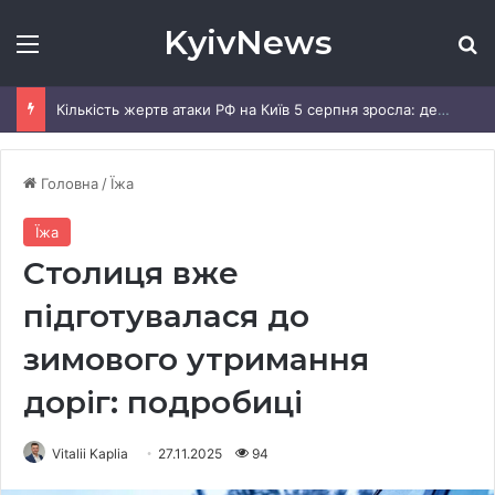
KyivNews
Меню
Ш
Кількість жертв атаки РФ на Київ 5 серпня зросла: деталі
Головна
/
Їжа
Їжа
Столиця вже
підготувалася до
зимового утримання
доріг: подробиці
Vitalii Kaplia
27.11.2025
94