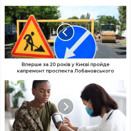
Вперше
за
20
років
у
Києві
пройде
капремонт
проспекта
Лобановського
Вперше за 20 років у Києві пройде
капремонт проспекта Лобановського
У
Києві
проводять
безкоштовні
медичні
чекапи
для
ветеранок