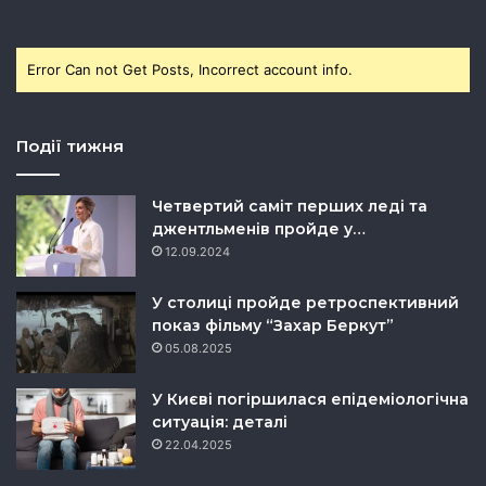
Error Can not Get Posts, Incorrect account info.
Події тижня
Четвертий саміт перших леді та
джентльменів пройде у…
12.09.2024
У столиці пройде ретроспективний
показ фільму “Захар Беркут”
05.08.2025
У Києві погіршилася епідеміологічна
ситуація: деталі
22.04.2025