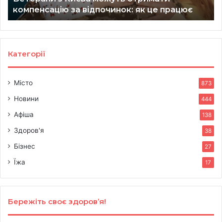
компенсацію за відпочинок: як це працює
це
до
працює
20
ро
Категорії
Місто
873
Новини
444
Афіша
138
Здоров'я
38
Бізнес
27
Їжа
17
Бережіть своє здоров’я!