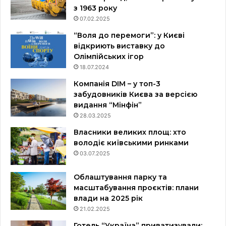
з 1963 року
07.02.2025
“Воля до перемоги”: у Києві
відкриють виставку до
Олімпійських ігор
18.07.2024
Компанія DIM – у топ-3
забудовників Києва за версією
видання “Мінфін”
28.03.2025
Власники великих площ: хто
володіє київськими ринками
03.07.2025
Облаштування парку та
масштабування проєктів: плани
влади на 2025 рік
21.02.2025
Готель “Україна” приватизували: