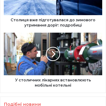
доріг:
подробиці
Столиця вже підготувалася до зимового
утримання доріг: подробиці
У
столичних
лікарнях
встановлюють
мобільні
котельні
У столичних лікарнях встановлюють
мобільні котельні
Подібні новини