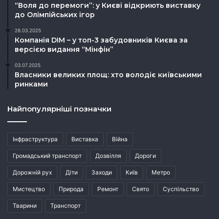
“Воля до перемоги”: у Києві відкриють виставку
до Олімпійських ігор
28.03.2025
Компанія DIM – у топ-3 забудовників Києва за
версією видання “Мінфін”
03.07.2025
Власники великих площ: хто володіє київськими
ринками
Найпопулярніші позначки
Інфраструктура
Виставка
Війна
Громадський транспорт
Дозвілля
Дороги
Дорожній рух
Діти
Заходи
Київ
Метро
Мистецтво
Природа
Ремонт
Свято
Суспільство
Тварини
Транспорт