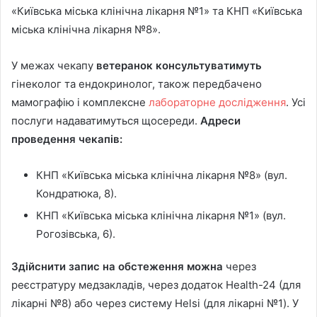
«Київська міська клінічна лікарня №1» та КНП «Київська
міська клінічна лікарня №8».
У межах чекапу
ветеранок консультуватимуть
гінеколог та ендокринолог, також передбачено
мамографію і комплексне
лабораторне дослідження
. Усі
послуги надаватимуться щосереди.
Адреси
проведення чекапів:
КНП «Київська міська клінічна лікарня №8» (вул.
Кондратюка, 8).
КНП «Київська міська клінічна лікарня №1» (вул.
Рогозівська, 6).
Здійснити запис на обстеження можна
через
реєстратуру медзакладів, через додаток Health-24 (для
лікарні №8) або через систему Helsi (для лікарні №1). У