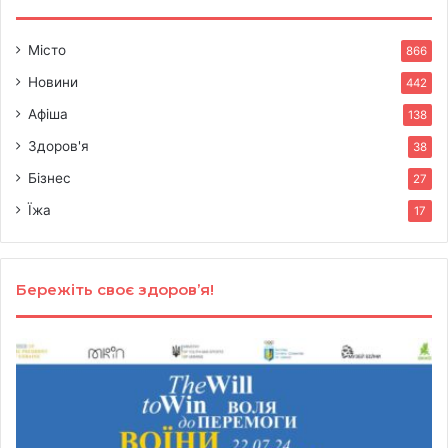
Місто
866
Новини
442
Афіша
138
Здоров'я
38
Бізнес
27
Їжа
17
Бережіть своє здоров’я!