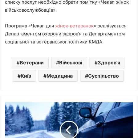
списку послуг необхідно обрати помітку «Чекап жінок
військовослужбовців».
Програма «Чекап для
жінок-ветеранок
» реалізується
Департаментом охорони здоров’я та Департаментом
соціальної та ветеранської політики КМДА.
Ветерани
Військові
Здоров'я
Київ
Медицина
Суспільство
Столиця
вже
підготувалася
до
зимового
утримання