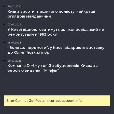
25.02.2025
Київ з висоти пташиного польоту: найкращі
оглядові майданчики
07.02.2025
У Києві відновлюватимуть шляхопровід, який не
ремонтували з 1963 року
18.07.2024
“Воля до перемоги”: у Києві відкриють виставку
до Олімпійських ігор
28.03.2025
Компанія DIM – у топ-3 забудовників Києва за
версією видання “Мінфін”
Error Can not Get Posts, Incorrect account info.