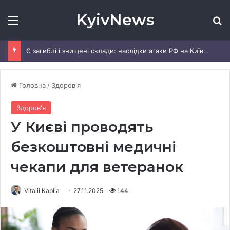
KyivNews
Меню
Ш
Є загиблі і знищені склади: наслідки атаки РФ на Київщину
Головна
/
Здоров'я
Здоров'я
У Києві проводять
безкоштовні медичні
чекапи для ветеранок
Vitalii Kaplia
27.11.2025
144