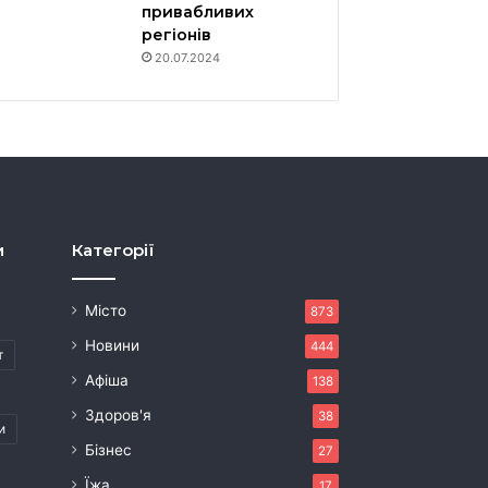
привабливих
регіонів
20.07.2024
и
Категорії
Місто
873
Новини
444
т
Афіша
138
Здоров'я
38
и
Бізнес
27
Їжа
17