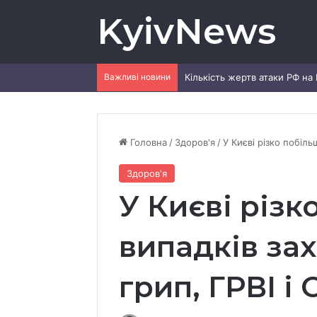
KyivNews
Важливі новини
Кількість жертв атаки РФ на 
Головна
/
Здоров'я
/
У Києві різко побіль
Здоров'я
У Києві різк
випадків за
грип, ГРВІ і 