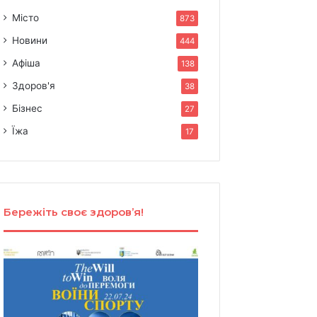
Місто
873
Новини
444
Афіша
138
Здоров'я
38
Бізнес
27
Їжа
17
Бережіть своє здоров’я!