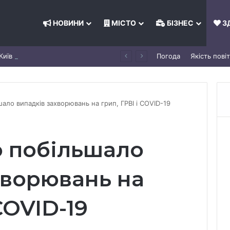
НОВИНИ
МІСТО
БІЗНЕС
З
Київ 5 серпня зросла: деталі
Погода
Якість пові
шало випадків захворювань на грип, ГРВІ і COVID-19
о побільшало
хворювань на
COVID-19