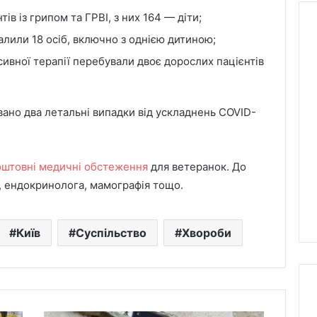
ів із грипом та ГРВІ, з них 164 — діти;
лили 18 осіб, включно з однією дитиною;
нсивної терапії перебували двоє дорослих пацієнтів
Кількість
жертв
атаки
вано два летальні випадки від ускладнень COVID-
РФ
на
у
Київ
й удар по
4 години тому
5
оштовні медичні обстеження
для ветеранок. До
і забрав життя
Кількість жертв атаки
серпня
, ендокринолога, мамографія тощо.
иці
РФ на Київ 5 серпня
зросла:
зниці”
зросла: деталі
деталі
Київ
Суспільство
Хвороби