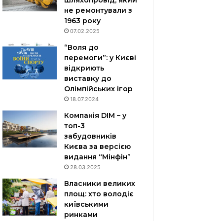
шляхопровід, який
не ремонтували з
1963 року
07.02.2025
“Воля до
перемоги”: у Києві
відкриють
виставку до
Олімпійських ігор
18.07.2024
Компанія DIM – у
топ-3
забудовників
Києва за версією
видання “Мінфін”
28.03.2025
Власники великих
площ: хто володіє
київськими
ринками