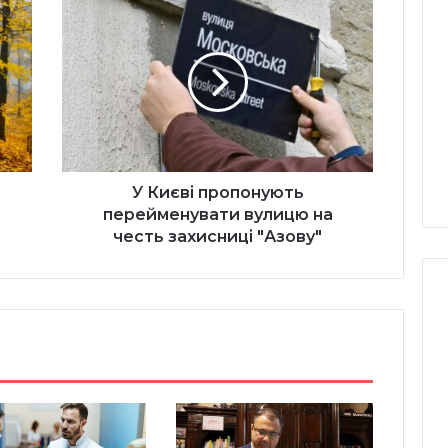
У
Києві
пропонують
перейменувати
вулицю
на
честь
захисниці
"Азову"
У Києві пропонують
перейменувати вулицю на
честь захисниці "Азову"