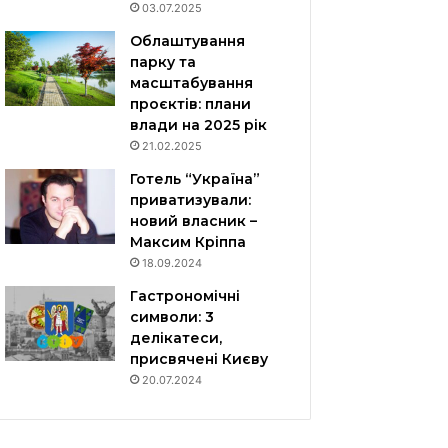
03.07.2025
Облаштування
парку та
масштабування
проєктів: плани
влади на 2025 рік
21.02.2025
Готель “Україна”
приватизували:
новий власник –
Максим Кріппа
18.09.2024
Гастрономічні
символи: 3
делікатеси,
присвячені Києву
20.07.2024