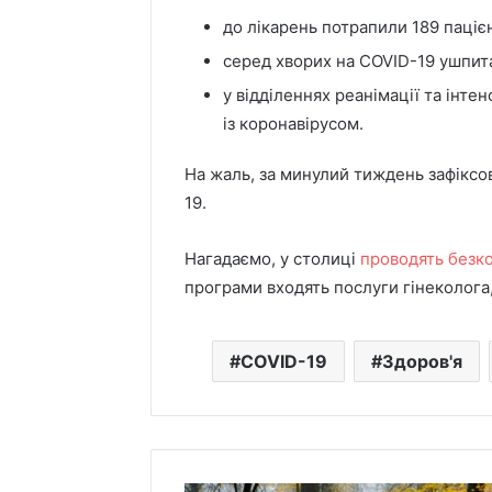
до лікарень потрапили 189 пацієнт
серед хворих на COVID-19 ушпита
у відділеннях реанімації та інте
На
Ракетний
із коронавірусом.
Київському
удар
водосховищі
по
На жаль, за минулий тиждень зафіксо
олені
Київщині
19.
вийшли
забрав
2 години тому
3 години том
до
життя
На Київському
Ракетни
людей
працівниці
Нагадаємо, у столиці
проводять безк
рі
водосховищі олені
Київщин
прямо
“Укрзалізниці”
програми входять послуги гінеколога
 які
вийшли до людей
працівн
на
оку
прямо на пляж
“Укрзалі
пляж
COVID-19
Здоров'я