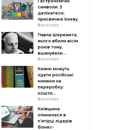
Гастрономічні
символи: 3
делікатеси,
присвячені Києву
20.07.2024
Павла Шеремета,
якого вбили вісім
років тому,
вшанували…
20.07.2024
Кияни можуть
здати російські
книжки на
переробку:
кошти…
20.07.2024
Київщина
опинилася в
пʼятірці лідерів
бізнес-