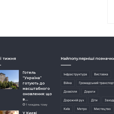
ї тижня
Найпопулярніші позначк
Готель
Інфраструктура
Виставка
“Україна”
готують до
Війна
Громадський транспор
масштабного
Дозвілля
Дороги
оновлення: що
в…
Дорожній рух
Діти
Заход
1 тиждень тому
Київ
Метро
Мистецтво
У Києві