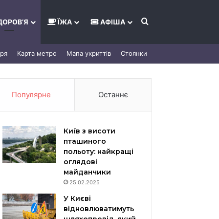
Шукати
ДОРОВ’Я
ЇЖА
АФІША
тря
Карта метро
Мапа укриттів
Стоянки
Популярне
Останнє
Київ з висоти
пташиного
польоту: найкращі
оглядові
майданчики
25.02.2025
У Києві
відновлюватимуть