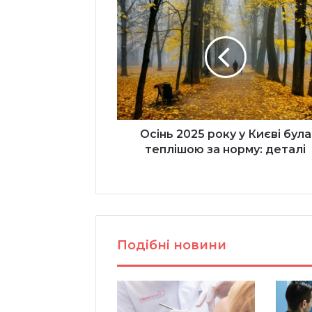
Осінь
2025
року
у
Києві
була
теплішою
за
норму:
деталі
Осінь 2025 року у Києві була
теплішою за норму: деталі
Подібні новини