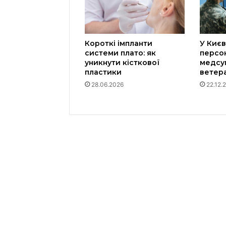
Короткі імпланти
У Києв
системи плато: як
персо
уникнути кісткової
медсу
пластики
ветера
28.06.2026
22.12.